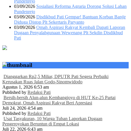
Pundenrejo
03/09/2026
Sosialiasi Reforma Agraria Dorong Solusi Lahan
Pundenrejo
03/09/2026
Disdikbud Pati Gempar! Bantuan Korban Banjir
Diduga Distop Plt Sekertaris Paryanto
03/09/2026
Omah Aspirasi Rakyat Kembali Dapati Laporan
Dugaan Penyalahgunaan Wewenang Plt Sekdin Disdikbud
Pati
Dianggarkan Rp2,5 Miliar, DPUTR Pati Segera Perbaiki
Kerusakan Ruas Jalan Godo-Sinomwidodo
Agustus 1, 2026 6:53 am
Published by
Redaksi Pati
Bersih-bersih Alun-alun Kembangjoyo di HUT Ke-25 Partai
Demokrat, Omah Aspirasi Rakyat Beri Apresiasi
Juli 24, 2026 4:54 am
Published by
Redaksi Pati
Usai Tasyakuran, 10 Warga Tuban Laporkan Dugaan
Pengeroyokan Beruntun di Empat Lokasi
Juli 22, 2026 6:43 am