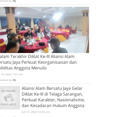
blished by
MJ
lam Terakhir Diklat Ke-III Aliansi Alam
ersatu Jaya Perkuat Keorganisasian dan
oliditas Anggota Menulis
i 16, 2026 1:07 pm
blished by
MJ
Aliansi Alam Bersatu Jaya Gelar
Diklat Ke-III di Telaga Sarangan,
Perkuat Karakter, Nasionalisme,
dan Kesadaran Hukum Anggota
Juli 15, 2026 10:33 am