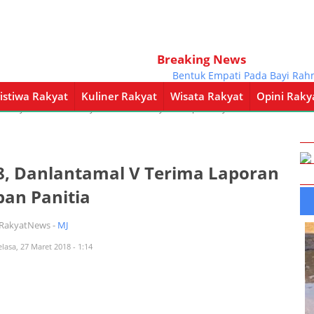
Breaking News
Bentuk Empati Pada Bayi Rahmad,
istiwa Rakyat
Kuliner Rakyat
Wisata Rakyat
Opini Raky
a Rakyat
Kuliner Rakyat
Wisata Rakyat
Opini Rakyat
Pemerintahan
8, Danlantamal V Terima Laporan
pan Panitia
iRakyatNews -
MJ
elasa, 27 Maret 2018 - 1:14