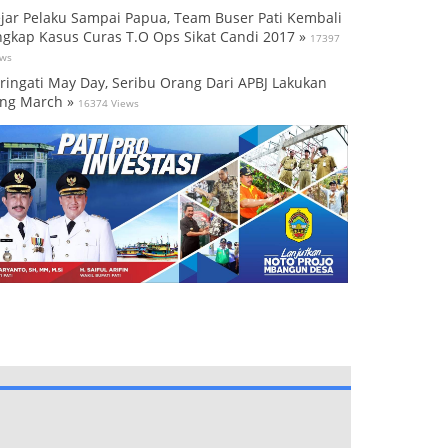
jar Pelaku Sampai Papua, Team Buser Pati Kembali
gkap Kasus Curas T.O Ops Sikat Candi 2017 »
17397
ews
ringati May Day, Seribu Orang Dari APBJ Lakukan
ng March »
16374 Views