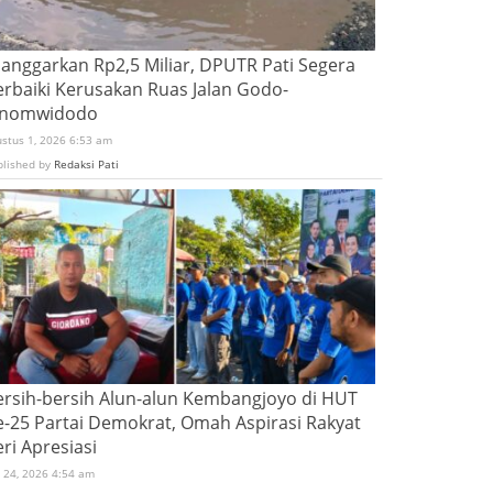
ianggarkan Rp2,5 Miliar, DPUTR Pati Segera
erbaiki Kerusakan Ruas Jalan Godo-
inomwidodo
ustus 1, 2026 6:53 am
blished by
Redaksi Pati
ersih-bersih Alun-alun Kembangjoyo di HUT
e-25 Partai Demokrat, Omah Aspirasi Rakyat
ri Apresiasi
i 24, 2026 4:54 am