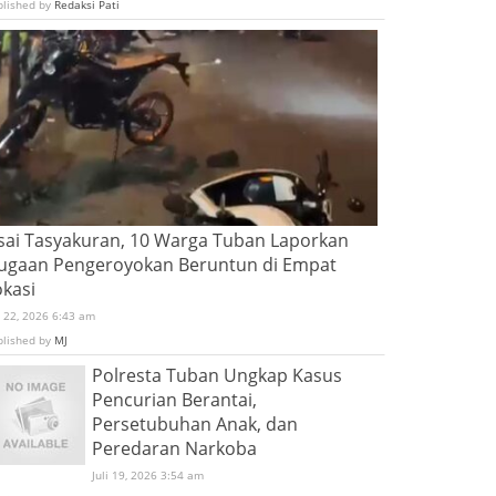
blished by
Redaksi Pati
sai Tasyakuran, 10 Warga Tuban Laporkan
ugaan Pengeroyokan Beruntun di Empat
okasi
i 22, 2026 6:43 am
blished by
MJ
Polresta Tuban Ungkap Kasus
Pencurian Berantai,
Persetubuhan Anak, dan
Peredaran Narkoba
Juli 19, 2026 3:54 am