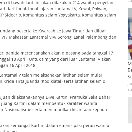
Pu
 di bawah laut ini, akan dilakukan 214 wanita penyelam
ari dari Lanal-Lanal jajaran Lantamal V, Kowal, Polwan,
k KP Sidoarjo, Komunitas selam Yogyakarta, Komunitas selam
gundang peserta ke Kwarcab se Jawa Timur dan diluar
al VI / Makassar, Lantamal VIV/ Sorong, Lanal Palembang dan
er, panitia merencanakan akan dipasang pada tanggal 17
ggal 18 April. Untuk tim yang dari luar Lantamal V akan
Ma
gan 16 April 2018.
B
antamal V telah melaksanakan latihan selam mulai
S
Krida Tirta Juanda (Kodiklatal) serta latihan selam di
Jul
Pu
uan dilaksanakannya Dive Kartini Pramuka Saka Bahari
 juang Kartini dalam membentuk karakter wanita
dan Nasionalisme serta menimbulkan kecintaan kepada
ikan semangat Kartini dalam emansipasi peran wanita
ngkasnya.