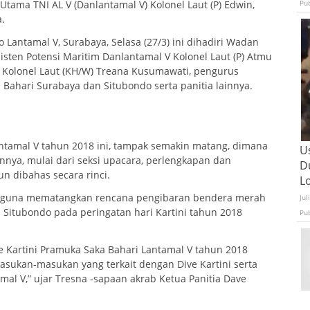
tama TNI AL V (Danlantamal V) Kolonel Laut (P) Edwin,
Pu
.
 Lantamal V, Surabaya, Selasa (27/3) ini dihadiri Wadan
isten Potensi Maritim Danlantamal V Kolonel Laut (P) Atmu
V Kolonel Laut (KH/W) Treana Kusumawati, pengurus
Bahari Surabaya dan Situbondo serta panitia lainnya.
antamal V tahun 2018 ini, tampak semakin matang, dimana
U
nnya, mulai dari seksi upacara, perlengkapan dan
D
n dibahas secara rinci.
L
 guna mematangkan rencana pengibaran bendera merah
Jul
h Situbondo pada peringatan hari Kartini tahun 2018
Pu
e Kartini Pramuka Saka Bahari Lantamal V tahun 2018
sukan-masukan yang terkait dengan Dive Kartini serta
l V,” ujar Tresna -sapaan akrab Ketua Panitia Dave