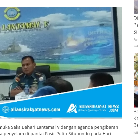
D
P
S
Ag
Pu
B
K
Be
amuka Saka Bahari Lantamal V dengan agenda pengibaran
Jul
a penyelam di pantai Pasir Putih Situbondo pada Hari