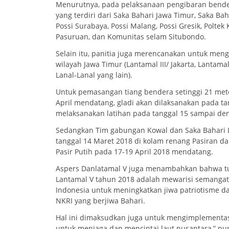
Menurutnya, pada pelaksanaan pengibaran bendera
yang terdiri dari Saka Bahari Jawa Timur, Saka Bah
Possi Surabaya, Possi Malang, Possi Gresik, Polte
Pasuruan, dan Komunitas selam Situbondo.
Selain itu, panitia juga merencanakan untuk men
wilayah Jawa Timur (Lantamal III/ Jakarta, Lantam
Lanal-Lanal yang lain).
Untuk pemasangan tiang bendera setinggi 21 met
April mendatang, gladi akan dilaksanakan pada tan
melaksanakan latihan pada tanggal 15 sampai den
Sedangkan Tim gabungan Kowal dan Saka Bahari L
tanggal 14 Maret 2018 di kolam renang Pasiran dan 
Pasir Putih pada 17-19 April 2018 mendatang.
Aspers Danlatamal V juga menambahkan bahwa tuj
Lantamal V tahun 2018 adalah mewarisi semangat
Indonesia untuk meningkatkan jiwa patriotisme 
NKRI yang berjiwa Bahari.
Hal ini dimaksudkan juga untuk mengimplementas
untuk menjaga dan mencintai laut nusantara,” pu