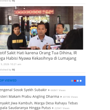
blished by
MJ
tif Sakit Hati karena Orang Tua Dihina, IR
ega Habisi Nyawa Kekasihnya di Lumajang
i 5, 2026 10:21 am
blished by
MJ
OP VIEWED
ngenal Sosok Syekh Subakir »
66841 Views
steri Makam Prabu Angling Dharma »
40186 Views
nyakit Jiwa Kambuh, Warga Desa Rahayu Tebas
pala Saudaranya Hingga Putus »
22041 Views