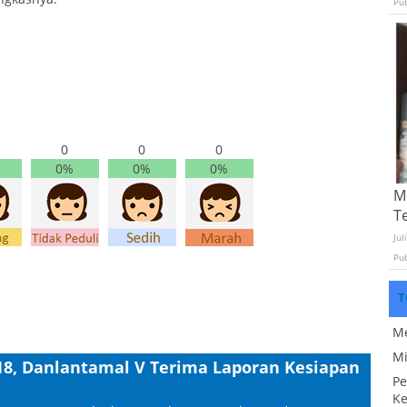
Pu
0
0
0
0%
0%
0%
Mo
T
Jul
Pu
T
Me
Mi
018, Danlantamal V Terima Laporan Kesiapan
Pe
Ke