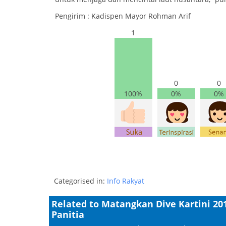
Pengirim : Kadispen Mayor Rohman Arif
1
0
0
100%
0%
0%
Categorised in:
Info Rakyat
Related to Matangkan Dive Kartini 2
Panitia