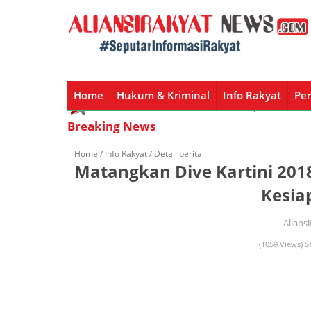
Home
Hukum & Kriminal
Info Rakyat
Per
Home
Hukum & Kriminal
Info Rakyat
Peristiw
Breaking News
Home /
Info Rakyat
/ Detail berita
Matangkan Dive Kartini 201
Kesia
Alians
(1059 Views) S