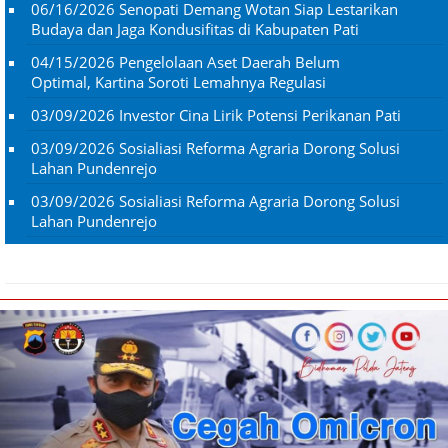
06/16/2026
Senopati Demang Wotan Siap Lestarikan
Budaya dan Jaga Kondusifitas di Kabupaten Pati
04/15/2026
Pengelolaan Aset Daerah Belum
Optimal, Kartina Soroti Lemahnya Regulasi
03/09/2026
Investor Cina Lirik Potensi Perikanan Pati
03/09/2026
Sosialiasi Reforma Agraria Dorong Solusi
Lahan Pundenrejo
03/09/2026
Sosialiasi Reforma Agraria Dorong Solusi
Lahan Pundenrejo