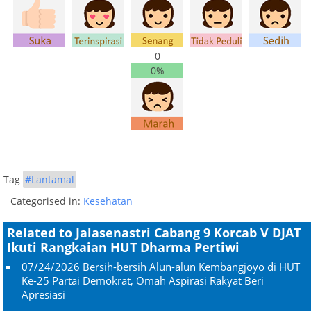
0
0%
Tag
#Lantamal
Categorised in:
Kesehatan
Related to Jalasenastri Cabang 9 Korcab V DJAT
Ikuti Rangkaian HUT Dharma Pertiwi
07/24/2026
Bersih-bersih Alun-alun Kembangjoyo di HUT
Ke-25 Partai Demokrat, Omah Aspirasi Rakyat Beri
Apresiasi