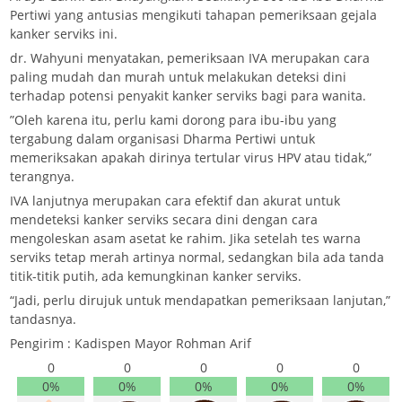
Pertiwi yang antusias mengikuti tahapan pemeriksaan gejala
kanker serviks ini.
dr. Wahyuni menyatakan, pemeriksaan IVA merupakan cara
paling mudah dan murah untuk melakukan deteksi dini
terhadap potensi penyakit kanker serviks bagi para wanita.
”Oleh karena itu, perlu kami dorong para ibu-ibu yang
tergabung dalam organisasi Dharma Pertiwi untuk
memeriksakan apakah dirinya tertular virus HPV atau tidak,”
terangnya.
IVA lanjutnya merupakan cara efektif dan akurat untuk
mendeteksi kanker serviks secara dini dengan cara
mengoleskan asam asetat ke rahim. Jika setelah tes warna
serviks tetap merah artinya normal, sedangkan bila ada tanda
titik-titik putih, ada kemungkinan kanker serviks.
“Jadi, perlu dirujuk untuk mendapatkan pemeriksaan lanjutan,”
tandasnya.
Pengirim : Kadispen Mayor Rohman Arif
0
0
0
0
0
0%
0%
0%
0%
0%