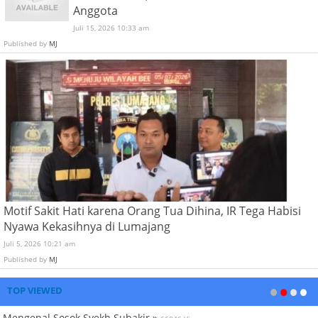
Anggota
Juli 15, 2026 10:33 am
Published by
MJ
Motif Sakit Hati karena Orang Tua Dihina, IR Tega Habisi
Nyawa Kekasihnya di Lumajang
Juli 5, 2026 10:21 am
Published by
MJ
TOP VIEWED
Mengenal Sosok Syekh Subakir »