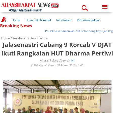
Friday, 07-08-2026
05:08:37 pm
Home
Hukum & Kriminal
Info Rakyat
Peristiwa Rakyat
Breaking News
Kuliner Rakyat
Wisata Rakyat
Opini Rakyat
Pemerintahan
Pendidikan
Kesehatan
Polsek Sekar Amankan 700 Gelondong Kayu Jati Ilegal
Home /
Kesehatan
/ Detail berita
Jalasenastri Cabang 9 Korcab V DJAT
Ikuti Rangkaian HUT Dharma Pertiwi
AliansiRakyatNews -
MJ
(1204 Views) Kamis, 22 Maret 2018 - 1:40