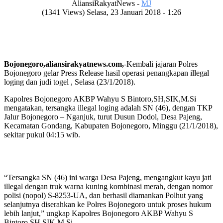
AliansiRakyatNews -
MJ
(1341 Views) Selasa, 23 Januari 2018 - 1:26
Bojonegoro,aliansirakyatnews.com,
-Kembali jajaran Polres
Bojonegoro gelar Press Release hasil operasi penangkapan illegal
loging dan judi togel , Selasa (23/1/2018).
Kapolres Bojonegoro AKBP Wahyu S Bintoro,SH,SIK,M.Si
mengatakan, tersangka illegal loging adalah SN (46), dengan TKP
Jalur Bojonegoro – Nganjuk, turut Dusun Dodol, Desa Pajeng,
Kecamatan Gondang, Kabupaten Bojonegoro, Minggu (21/1/2018),
sekitar pukul 04:15 wib.
“Tersangka SN (46) ini warga Desa Pajeng, mengangkut kayu jati
illegal dengan truk warna kuning kombinasi merah, dengan nomor
polisi (nopol) S-8253-UA, dan berhasil diamankan Polhut yang
selanjutnya diserahkan ke Polres Bojonegoro untuk proses hukum
lebih lanjut,” ungkap Kapolres Bojonegoro AKBP Wahyu S
Bintoro,SH,SIK,M.Si.