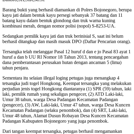
Barang bukti yang berhasil diamankan di Polres Bojonegoro, berupa
kayu jati dalam bentuk kayu persegi sebanyak 37 batang dan 11
batang kayu dalam bentuk glondong dan truk warna kuning
kombinasi merah, dengan nomor polisi (nopol) S-8253-UA.
Sedangkan pemilik kayu jati dan truk berinisial S, saat ini belum
berhasil ditangkap dan masih masuk DPO (Daftar Pencarian orang).
Tersangka telah melanggar Pasal 12 huruf d dan e jo Pasal 83 ayat 1
huruf a dan b UU RI Nomor 18 Tahun 2013, tentang pencaegahan
dana pemberantasan perusakan hutan dengan ancaman 5 (lima)
tahun penjara.
Sementara itu selaian illegal loging petugas juga menangkap 4
tetsangka judi togel Hongkong, Keempat tersangka yang melakukan
perjudian jenis togel Hongkong diantaranya (1) SPR (59) tahun, laki
laki, pemilik rumah yang sekaligus pengecer, (2) ATD Laki-laki,
Umur 38 tahun, warga Desa Padangan Kecamatan Padangan
(pengecer), (3) AW, Laki-laki, Umur 47 tahun, warga Desa Kuncen
Kecamatan Padangan (selaku penombok), dan (4) SRT, Laki-laki,
Umur 48 tahun, Alamat Dusun Robayan Desa Kuncen Kecamatan
Padangan Kabupaten Bojonegoro yang juga penombok.
Dari tangan keempat tersangka, petugas berhasil mengamankan