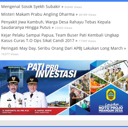
Mengenal Sosok Syekh Subakir »
66846 Views
Misteri Makam Prabu Angling Dharma »
40189 Views
Penyakit Jiwa Kambuh, Warga Desa Rahayu Tebas Kepala
Saudaranya Hingga Putus »
22043 Views
Kejar Pelaku Sampai Papua, Team Buser Pati Kembali Ungkap
Kasus Curas T.O Ops Sikat Candi 2017 »
17399 Views
Peringati May Day, Seribu Orang Dari APBJ Lakukan Long March »
16377 Views