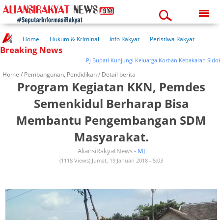
Saturday, 08-08-2026
02:12:22 am
Home
Hukum & Kriminal
Info Rakyat
Peristiwa Rakyat
Breaking News
Kuliner Rakyat
Wisata Rakyat
Opini Rakyat
Pemerintahan
Pendidikan
Kesehatan
Pj Bupati Kunjungi Keluarga Korban Kebakaran Sidokerto
Home /
Pembangunan
,
Pendidikan
/ Detail berita
Program Kegiatan KKN, Pemdes
Semenkidul Berharap Bisa
Membantu Pengembangan SDM
Masyarakat.
AliansiRakyatNews -
MJ
(1118 Views) Jumat, 19 Januari 2018 - 5:03