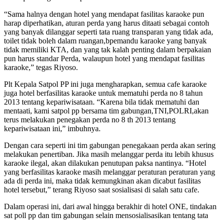
“Sama halnya dengan hotel yang mendapat fasilitas karaoke pun
harap diperhatikan, aturan perda yang harus ditaati sebagai contoh
yang banyak dilanggar seperti tata ruang transparan yang tidak ada,
toilet tidak boleh dalam ruangan,bpemandu karaoke yang banyak
tidak memiliki KTA, dan yang tak kalah penting dalam berpakaian
pun harus standar Perda, walaupun hotel yang mendapat fasilitas
karaoke,” tegas Riyoso.
Plt Kepala Satpol PP ini juga mengharapkan, semua cafe karaoke
juga hotel berfasilitas karaoke untuk mematuhi perda no 8 tahun
2013 tentang kepariwisataan. “Karena bila tidak mematuhi dan
mentaati, kami satpol pp bersama tim gabungan,TNI,POLRI,akan
terus melakukan penegakan perda no 8 th 2013 tentang
kepariwisataan ini,” imbuhnya.
Dengan cara seperti ini tim gabungan penegakaan perda akan sering
melakukan penertiban. Jika masih melanggar perda itu lebih khusus
karaoke ilegal, akan dilakukan penutupan paksa nantinya. “Hotel
yang berfasilitas karaoke masih melanggar peraturan peraturan yang
ada di perda ini, maka tidak kemungkinan akan dicabut fasilitas
hotel tersebut,” terang Riyoso saat sosialisasi di salah satu cafe.
Dalam operasi ini, dari awal hingga berakhir di hotel ONE, tindakan
sat poll pp dan tim gabungan selain mensosialisasikan tentang tata