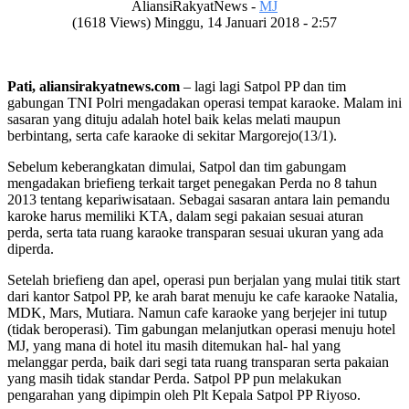
AliansiRakyatNews -
MJ
(1618 Views) Minggu, 14 Januari 2018 - 2:57
Pati, aliansirakyatnews.com
– lagi lagi Satpol PP dan tim
gabungan TNI Polri mengadakan operasi tempat karaoke. Malam ini
sasaran yang dituju adalah hotel baik kelas melati maupun
berbintang, serta cafe karaoke di sekitar Margorejo(13/1).
Sebelum keberangkatan dimulai, Satpol dan tim gabungam
mengadakan briefieng terkait target penegakan Perda no 8 tahun
2013 tentang kepariwisataan. Sebagai sasaran antara lain pemandu
karoke harus memiliki KTA, dalam segi pakaian sesuai aturan
perda, serta tata ruang karaoke transparan sesuai ukuran yang ada
diperda.
Setelah briefieng dan apel, operasi pun berjalan yang mulai titik start
dari kantor Satpol PP, ke arah barat menuju ke cafe karaoke Natalia,
MDK, Mars, Mutiara. Namun cafe karaoke yang berjejer ini tutup
(tidak beroperasi). Tim gabungan melanjutkan operasi menuju hotel
MJ, yang mana di hotel itu masih ditemukan hal- hal yang
melanggar perda, baik dari segi tata ruang transparan serta pakaian
yang masih tidak standar Perda. Satpol PP pun melakukan
pengarahan yang dipimpin oleh Plt Kepala Satpol PP Riyoso.