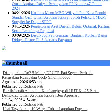
Omah Aspirasi Rakyat Pertanyakan PP Nomor 47 Tahun
2024
04/21/2026
Kualitas Menu MBG Wilayah Pati Kota Penuhi
Standar Gizi, Omah Aspirasi Rakyat Soroti Pelaku UMKM
Supyiler ke Dapur SPPG
04/15/2026
Pengelolaan Aset Daerah Belum Optimal, Kartina
Soroti Lemahnya Regulasi
03/09/2026
Disdikbud Pati Gempar! Bantuan Korban Banjir
Diduga Distop Plt Sekertaris Paryanto
Dianggarkan Rp2,5 Miliar, DPUTR Pati Segera Perbaiki
Kerusakan Ruas Jalan Godo-Sinomwidodo
Agustus 1, 2026 6:53 am
Published by
Redaksi Pati
Bersih-bersih Alun-alun Kembangjoyo di HUT Ke-25 Partai
Demokrat, Omah Aspirasi Rakyat Beri Apresiasi
Juli 24, 2026 4:54 am
Published by
Redaksi Pati
Usai Tasyakuran, 10 Warga Tuban Laporkan Dugaan