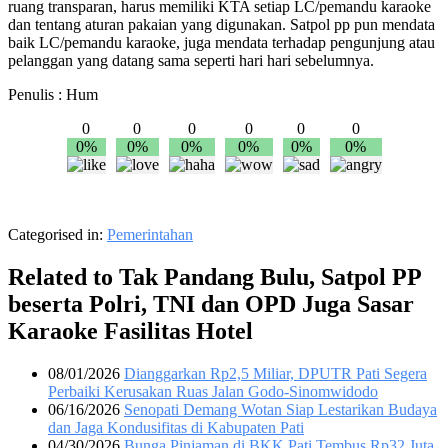
ruang transparan, harus memiliki KTA setiap LC/pemandu karaoke
dan tentang aturan pakaian yang digunakan. Satpol pp pun mendata
baik LC/pemandu karaoke, juga mendata terhadap pengunjung atau
pelanggan yang datang sama seperti hari hari sebelumnya.
Penulis : Hum
0
0
0
0
0
0
0%
0%
0%
0%
0%
0%
Categorised in:
Pemerintahan
Related to Tak Pandang Bulu, Satpol PP
beserta Polri, TNI dan OPD Juga Sasar
Karaoke Fasilitas Hotel
08/01/2026
Dianggarkan Rp2,5 Miliar, DPUTR Pati Segera
Perbaiki Kerusakan Ruas Jalan Godo-Sinomwidodo
06/16/2026
Senopati Demang Wotan Siap Lestarikan Budaya
dan Jaga Kondusifitas di Kabupaten Pati
04/30/2026
Bunga Pinjaman di BKK Pati Tembus Rp32 Juta,