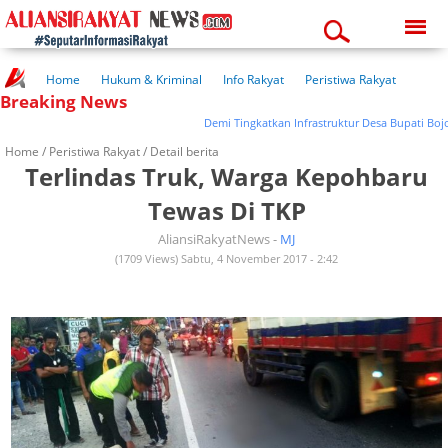
Thursday, 06-08-2026
08:57:18 pm
Home
Hukum & Kriminal
Info Rakyat
Peristiwa Rakyat
Breaking News
Kuliner Rakyat
Wisata Rakyat
Opini Rakyat
Pemerintahan
Pendidikan
Kesehatan
Demi Tingkatkan Infrastruktur Desa Bupati Bojone
Home /
Peristiwa Rakyat
/ Detail berita
Terlindas Truk, Warga Kepohbaru
Tewas Di TKP
AliansiRakyatNews -
MJ
(1709 Views) Sabtu, 4 November 2017 - 2:42