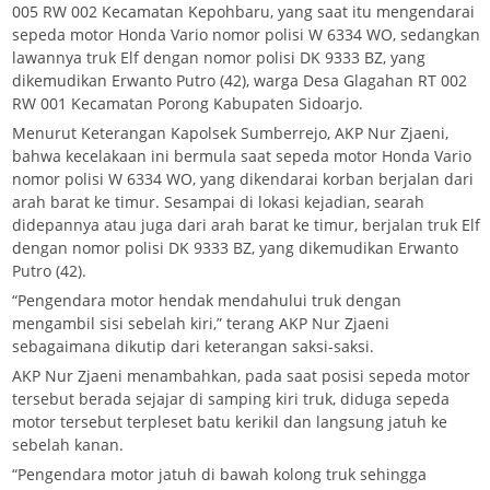
005 RW 002 Kecamatan Kepohbaru, yang saat itu mengendarai
sepeda motor Honda Vario nomor polisi W 6334 WO, sedangkan
lawannya truk Elf dengan nomor polisi DK 9333 BZ, yang
dikemudikan Erwanto Putro (42), warga Desa Glagahan RT 002
RW 001 Kecamatan Porong Kabupaten Sidoarjo.
Menurut Keterangan Kapolsek Sumberrejo, AKP Nur Zjaeni,
bahwa kecelakaan ini bermula saat sepeda motor Honda Vario
nomor polisi W 6334 WO, yang dikendarai korban berjalan dari
arah barat ke timur. Sesampai di lokasi kejadian, searah
didepannya atau juga dari arah barat ke timur, berjalan truk Elf
dengan nomor polisi DK 9333 BZ, yang dikemudikan Erwanto
Putro (42).
“Pengendara motor hendak mendahului truk dengan
mengambil sisi sebelah kiri,” terang AKP Nur Zjaeni
sebagaimana dikutip dari keterangan saksi-saksi.
AKP Nur Zjaeni menambahkan, pada saat posisi sepeda motor
tersebut berada sejajar di samping kiri truk, diduga sepeda
motor tersebut terpleset batu kerikil dan langsung jatuh ke
sebelah kanan.
“Pengendara motor jatuh di bawah kolong truk sehingga