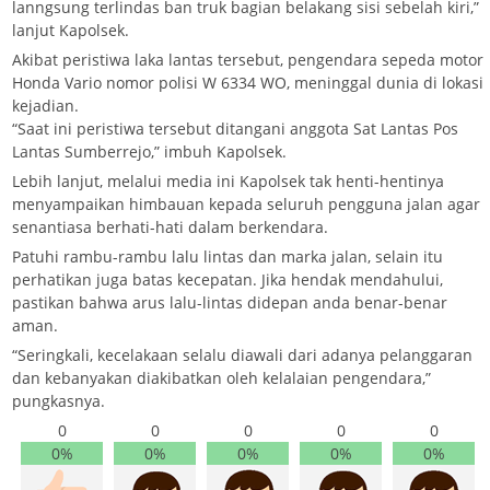
lanngsung terlindas ban truk bagian belakang sisi sebelah kiri,”
lanjut Kapolsek.
Akibat peristiwa laka lantas tersebut, pengendara sepeda motor
Honda Vario nomor polisi W 6334 WO, meninggal dunia di lokasi
kejadian.
“Saat ini peristiwa tersebut ditangani anggota Sat Lantas Pos
Lantas Sumberrejo,” imbuh Kapolsek.
Lebih lanjut, melalui media ini Kapolsek tak henti-hentinya
menyampaikan himbauan kepada seluruh pengguna jalan agar
senantiasa berhati-hati dalam berkendara.
Patuhi rambu-rambu lalu lintas dan marka jalan, selain itu
perhatikan juga batas kecepatan. Jika hendak mendahului,
pastikan bahwa arus lalu-lintas didepan anda benar-benar
aman.
“Seringkali, kecelakaan selalu diawali dari adanya pelanggaran
dan kebanyakan diakibatkan oleh kelalaian pengendara,”
pungkasnya.
0
0
0
0
0
0%
0%
0%
0%
0%