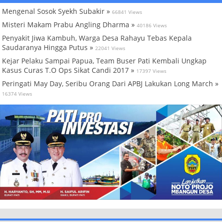
Mengenal Sosok Syekh Subakir »
66841 Views
Misteri Makam Prabu Angling Dharma »
40186 Views
Penyakit Jiwa Kambuh, Warga Desa Rahayu Tebas Kepala
Saudaranya Hingga Putus »
22041 Views
Kejar Pelaku Sampai Papua, Team Buser Pati Kembali Ungkap
Kasus Curas T.O Ops Sikat Candi 2017 »
17397 Views
Peringati May Day, Seribu Orang Dari APBJ Lakukan Long March »
16374 Views