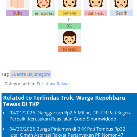
0
0%
Tag
#Berita Bojonegoro
Categorised in:
Peristiwa Rakyat
Related to Terlindas Truk, Warga Kepohbaru
Tewas Di TKP
08/01/2026
Dianggarkan Rp2,5 Miliar, DPUTR Pati Segera
Perbaiki Kerusakan Ruas Jalan Godo-Sinomwidodo
04/30/2026
Bunga Pinjaman di BKK Pati Tembus Rp32
Juta, Omah Aspirasi Rakyat Pertanyakan PP Nomor 47