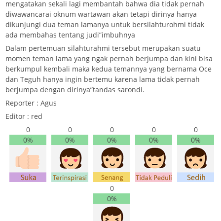
mengatakan sekali lagi membantah bahwa dia tidak pernah
diwawancarai oknum wartawan akan tetapi dirinya hanya
dikunjungi dua teman lamanya untuk bersilahturohmi tidak
ada membahas tentang judi”imbuhnya
Dalam pertemuan silahturahmi tersebut merupakan suatu
momen teman lama yang ngak pernah berjumpa dan kini bisa
berkumpul kembali maka kedua temannya yang bernama Oce
dan Teguh hanya ingin bertemu karena lama tidak pernah
berjumpa dengan dirinya”tandas sarondi.
Reporter : Agus
Editor : red
0
0
0
0
0
0%
0%
0%
0%
0%
0
0%