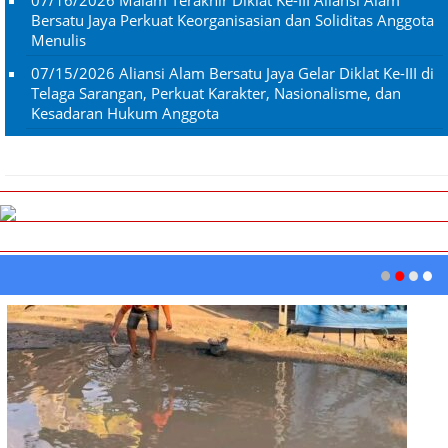
07/16/2026
Malam Terakhir Diklat Ke-III Aliansi Alam
Bersatu Jaya Perkuat Keorganisasian dan Soliditas Anggota
Menulis
07/15/2026
Aliansi Alam Bersatu Jaya Gelar Diklat Ke-III di
Telaga Sarangan, Perkuat Karakter, Nasionalisme, dan
Kesadaran Hukum Anggota