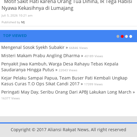
Motif Sakit Hati karena Orang Tua Dihina, IR Tega Habisi
Nyawa Kekasihnya di Lumajang
Juli 5, 2026 10:21 am
Published by
MJ
TOP VIEWED
Mengenal Sosok Syekh Subakir »
66846 Views
Misteri Makam Prabu Angling Dharma »
40189 Views
Penyakit Jiwa Kambuh, Warga Desa Rahayu Tebas Kepala
Saudaranya Hingga Putus »
22043 Views
Kejar Pelaku Sampai Papua, Team Buser Pati Kembali Ungkap
Kasus Curas T.O Ops Sikat Candi 2017 »
17399 Views
Peringati May Day, Seribu Orang Dari APBJ Lakukan Long March »
16377 Views
Copyright © 2017 Aliansi Rakyat News, All right reserved