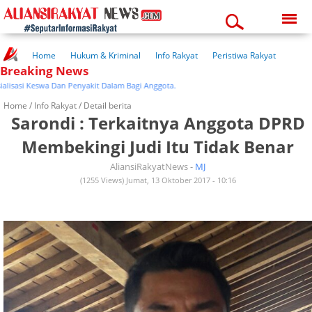
Saturday, 08-08-2026
03:44:57 am
Home
Hukum & Kriminal
Info Rakyat
Peristiwa Rakyat
Breaking News
Kuliner Rakyat
Wisata Rakyat
Opini Rakyat
Pemerintahan
Pendidikan
Kesehatan
isasi Keswa Dan Penyakit Dalam Bagi Anggota.
Home /
Info Rakyat
/ Detail berita
Sarondi : Terkaitnya Anggota DPRD
Membekingi Judi Itu Tidak Benar
AliansiRakyatNews -
MJ
(1255 Views) Jumat, 13 Oktober 2017 - 10:16