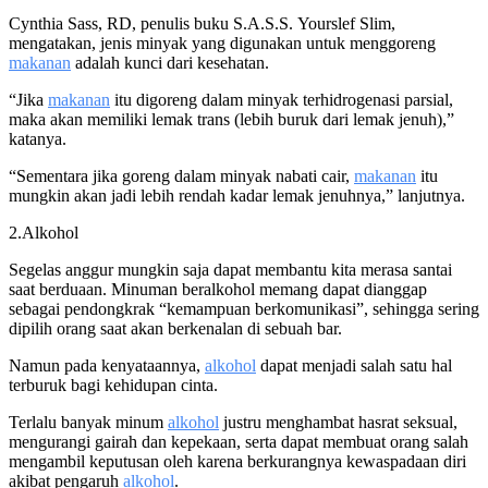
Cynthia Sass, RD, penulis buku S.A.S.S. Yourslef Slim,
mengatakan, jenis minyak yang digunakan untuk menggoreng
makanan
adalah kunci dari kesehatan.
“Jika
makanan
itu digoreng dalam minyak terhidrogenasi parsial,
maka akan memiliki lemak trans (lebih buruk dari lemak jenuh),”
katanya.
“Sementara jika goreng dalam minyak nabati cair,
makanan
itu
mungkin akan jadi lebih rendah kadar lemak jenuhnya,” lanjutnya.
2.Alkohol
Segelas anggur mungkin saja dapat membantu kita merasa santai
saat berduaan. Minuman beralkohol memang dapat dianggap
sebagai pendongkrak “kemampuan berkomunikasi”, sehingga sering
dipilih orang saat akan berkenalan di sebuah bar.
Namun pada kenyataannya,
alkohol
dapat menjadi salah satu hal
terburuk bagi kehidupan cinta.
Terlalu banyak minum
alkohol
justru menghambat hasrat seksual,
mengurangi gairah dan kepekaan, serta dapat membuat orang salah
mengambil keputusan oleh karena berkurangnya kewaspadaan diri
akibat pengaruh
alkohol
.