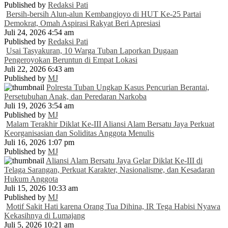
Published by
Redaksi Pati
Bersih-bersih Alun-alun Kembangjoyo di HUT Ke-25 Partai
Demokrat, Omah Aspirasi Rakyat Beri Apresiasi
Juli 24, 2026 4:54 am
Published by
Redaksi Pati
Usai Tasyakuran, 10 Warga Tuban Laporkan Dugaan
Pengeroyokan Beruntun di Empat Lokasi
Juli 22, 2026 6:43 am
Published by
MJ
Polresta Tuban Ungkap Kasus Pencurian Berantai,
Persetubuhan Anak, dan Peredaran Narkoba
Juli 19, 2026 3:54 am
Published by
MJ
Malam Terakhir Diklat Ke-III Aliansi Alam Bersatu Jaya Perkuat
Keorganisasian dan Soliditas Anggota Menulis
Juli 16, 2026 1:07 pm
Published by
MJ
Aliansi Alam Bersatu Jaya Gelar Diklat Ke-III di
Telaga Sarangan, Perkuat Karakter, Nasionalisme, dan Kesadaran
Hukum Anggota
Juli 15, 2026 10:33 am
Published by
MJ
Motif Sakit Hati karena Orang Tua Dihina, IR Tega Habisi Nyawa
Kekasihnya di Lumajang
Juli 5, 2026 10:21 am