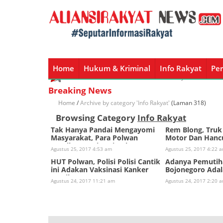
Home
Hukum & Kriminal
Info Rakyat
Per
Home
Hukum & Kriminal
Info Rakyat
Peristiw
Breaking News
Home
/
Archive by category 'Info Rakyat'
(Laman 318)
Browsing Category
Info Rakyat
Tak Hanya Pandai Mengayomi
Rem Blong, Truk
Masyarakat, Para Polwan
Motor Dan Hanc
Cantik Juga Piawai Dalam
Agustus 25, 2017 4:53 am
Agustus 25, 2017 4:22 
Bermain Hadroh
HUT Polwan, Polisi Polisi Cantik
Adanya Pemutih
ini Adakan Vaksinasi Kanker
Bojonegoro Adal
Serviks
Agustus 24, 2017 11:21 am
Agustus 24, 2017 2:20 