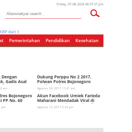
Friday, 07-08-2026 06:37:27 pm
 dari BIN, Alex diciduk oleh Intel Kodim Ciamis
at
Pemerintahan
Pendidikan
Kesehatan
Pendidikan
Kesehatan
g Dengan
Dukung Perppu No 2 2017,
k, Gadis Asal
Polwan Polres Bojonegoro
ilang
Bagikan Stiker
30 am
Agustus 24, 2017 11:41 am
lres Bojonegoro
Akun Facebook Umiek Farieda
si PP No. 60
Maharani Mendadak Viral di
Group Komunitas Anak Asli
3 pm
Agustus 13, 2017 5:23 pm
Pati