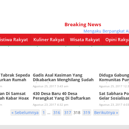
Breaking News
Mengaku Berpangkat AKBP
istiwa Rakyat
Kuliner Rakyat
Wisata Rakyat
Opini Raky
a Rakyat
Kuliner Rakyat
Wisata Rakyat
Opini Rakyat
Pemerintahan
 Tabrak Sepeda
Gadis Asal Kasiman Yang
Diduga Gabun
urkan Rumah
Dikabarkan Menghilang Sudah
Komunitas Pun
Ditemukan
Kasiman Mengh
am
Agustus 25, 2017 3:43 am
Agustus 25, 2017 12:
an Di Samsat
430 Desa Baru 40 Desa
Sat Sabhara Po
ah Kabar Hoax
Perangkat Yang Di Daftarkan
Gelar Sosialisa
JKN
Tahun 2016
am
Agustus 23, 2017 4:32 pm
Agustus 23, 2017 4:0
« Sebelumnya
1
…
316
317
318
319
Berikutnya »