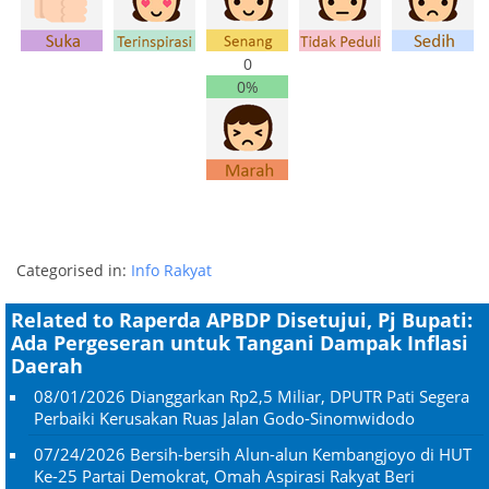
0
0%
Categorised in:
Info Rakyat
Related to Raperda APBDP Disetujui, Pj Bupati:
Ada Pergeseran untuk Tangani Dampak Inflasi
Daerah
08/01/2026
Dianggarkan Rp2,5 Miliar, DPUTR Pati Segera
Perbaiki Kerusakan Ruas Jalan Godo-Sinomwidodo
07/24/2026
Bersih-bersih Alun-alun Kembangjoyo di HUT
Ke-25 Partai Demokrat, Omah Aspirasi Rakyat Beri