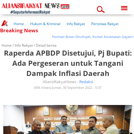
Saturday, 08-08-2026
09:10:27 am
Home
Hukum & Kriminal
Info Rakyat
Peristiwa Rakyat
Breaking News
Kuliner Rakyat
Wisata Rakyat
Opini Rakyat
Pemerintahan
Pendidikan
Kesehatan
Hormati Bulan Dhulhijah, Kortan Kecamatan Gayam Gelar
Home /
Info Rakyat
/ Detail berita
Raperda APBDP Disetujui, Pj Bupati:
Ada Pergeseran untuk Tangani
Dampak Inflasi Daerah
AliansiRakyatNews -
Redaksi
(456 Views) Jumat, 30 September 2022 - 5:37