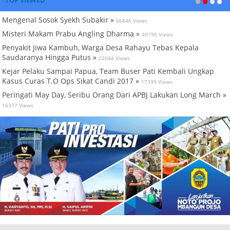
TOP VIEWED
Mengenal Sosok Syekh Subakir »
66846 Views
Misteri Makam Prabu Angling Dharma »
40190 Views
Penyakit Jiwa Kambuh, Warga Desa Rahayu Tebas Kepala
Saudaranya Hingga Putus »
22044 Views
Kejar Pelaku Sampai Papua, Team Buser Pati Kembali Ungkap
Kasus Curas T.O Ops Sikat Candi 2017 »
17399 Views
Peringati May Day, Seribu Orang Dari APBJ Lakukan Long March »
16377 Views