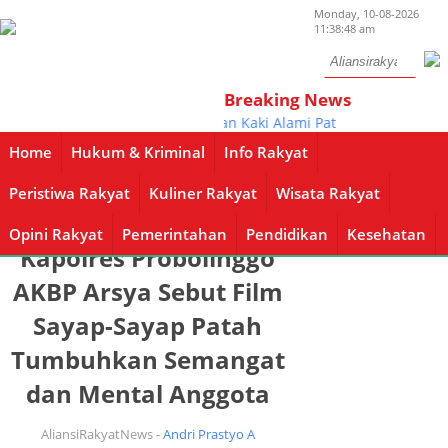
Monday, 10-08-2026
11:38:48 am
Breaking News
Ditabrak Supra, Pejalan Kaki Alami Patah Tulang
Home
Hukum & Kriminal
Info Rakyat
Home
Hukum & Kriminal
Info Rakyat
Peristiwa Rakyat
Kuliner Rakyat
Wisata Rakyat
Opini Rakyat
Pemerintahan
Breaking News
Pendidikan
Kesehatan
Peristiwa Rakyat
Kuliner Rakyat
Wisata Rakyat
Opini Rakyat
Home /
Info Rakyat
/ Detail berita
Pemerintahan
Pendidikan
Kesehatan
Kapolres Probolinggo
AKBP Arsya Sebut Film
Sayap-Sayap Patah
Tumbuhkan Semangat
dan Mental Anggota
AliansiRakyatNews -
Andri Prastyo A