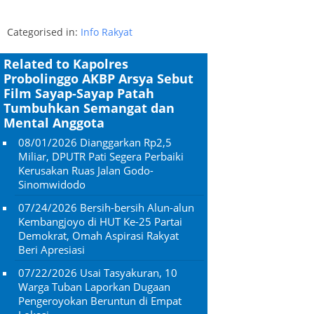
Categorised in:
Info Rakyat
Related to Kapolres
Probolinggo AKBP Arsya Sebut
Film Sayap-Sayap Patah
Tumbuhkan Semangat dan
Mental Anggota
08/01/2026
Dianggarkan Rp2,5
Miliar, DPUTR Pati Segera Perbaiki
Kerusakan Ruas Jalan Godo-
Sinomwidodo
07/24/2026
Bersih-bersih Alun-alun
Kembangjoyo di HUT Ke-25 Partai
Demokrat, Omah Aspirasi Rakyat
Beri Apresiasi
07/22/2026
Usai Tasyakuran, 10
Warga Tuban Laporkan Dugaan
Pengeroyokan Beruntun di Empat