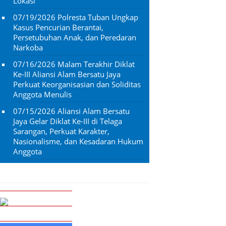
Lokasi
07/19/2026
Polresta Tuban Ungkap
Kasus Pencurian Berantai,
Persetubuhan Anak, dan Peredaran
Narkoba
07/16/2026
Malam Terakhir Diklat
Ke-III Aliansi Alam Bersatu Jaya
Perkuat Keorganisasian dan Soliditas
Anggota Menulis
07/15/2026
Aliansi Alam Bersatu
Jaya Gelar Diklat Ke-III di Telaga
Sarangan, Perkuat Karakter,
Nasionalisme, dan Kesadaran Hukum
Anggota