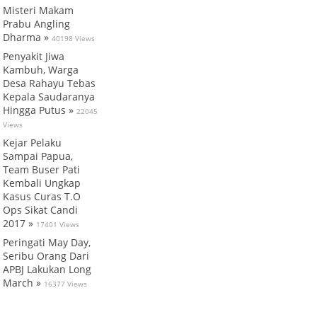
Misteri Makam
Prabu Angling
Dharma »
40198 Views
Penyakit Jiwa
Kambuh, Warga
Desa Rahayu Tebas
Kepala Saudaranya
Hingga Putus »
22045
Views
Kejar Pelaku
Sampai Papua,
Team Buser Pati
Kembali Ungkap
Kasus Curas T.O
Ops Sikat Candi
2017 »
17401 Views
Peringati May Day,
Seribu Orang Dari
APBJ Lakukan Long
March »
16377 Views