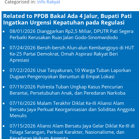
Categorised in:
Info Rakyat
Related to PPDB Bakal Ada 4 Jalur, Bupati Pati
Ingatkan Urgensi Kepatuhan pada Regulasi
08/01/2026
Dianggarkan Rp2,5 Miliar, DPUTR Pati Segera
Perbaiki Kerusakan Ruas Jalan Godo-Sinomwidodo
07/24/2026
Bersih-bersih Alun-alun Kembangjoyo di HUT
Ke-25 Partai Demokrat, Omah Aspirasi Rakyat Beri
Apresiasi
07/22/2026
Usai Tasyakuran, 10 Warga Tuban Laporkan
Dugaan Pengeroyokan Beruntun di Empat Lokasi
07/19/2026
Polresta Tuban Ungkap Kasus Pencurian
Berantai, Persetubuhan Anak, dan Peredaran Narkoba
07/16/2026
Malam Terakhir Diklat Ke-III Aliansi Alam
Bersatu Jaya Perkuat Keorganisasian dan Soliditas Anggota
Menulis
07/15/2026
Aliansi Alam Bersatu Jaya Gelar Diklat Ke-III di
Telaga Sarangan, Perkuat Karakter, Nasionalisme, dan
Kesadaran Hukum Anggota