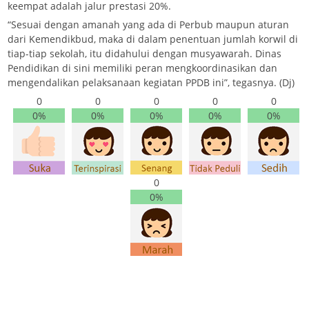
keempat adalah jalur prestasi 20%.
“Sesuai dengan amanah yang ada di Perbub maupun aturan
dari Kemendikbud, maka di dalam penentuan jumlah korwil di
tiap-tiap sekolah, itu didahului dengan musyawarah. Dinas
Pendidikan di sini memiliki peran mengkoordinasikan dan
mengendalikan pelaksanaan kegiatan PPDB ini”, tegasnya. (Dj)
0
0
0
0
0
0%
0%
0%
0%
0%
0
0%