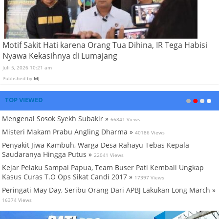
Motif Sakit Hati karena Orang Tua Dihina, IR Tega Habisi
Nyawa Kekasihnya di Lumajang
Juli 5, 2026 10:21 am
Published by
MJ
TOP VIEWED
Mengenal Sosok Syekh Subakir »
66841 Views
Misteri Makam Prabu Angling Dharma »
40186 Views
Penyakit Jiwa Kambuh, Warga Desa Rahayu Tebas Kepala
Saudaranya Hingga Putus »
22041 Views
Kejar Pelaku Sampai Papua, Team Buser Pati Kembali Ungkap
Kasus Curas T.O Ops Sikat Candi 2017 »
17397 Views
Peringati May Day, Seribu Orang Dari APBJ Lakukan Long March »
16374 Views