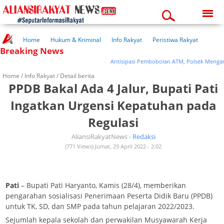
Thursday, 06-08-2026
06:27:50 pm
Home
Hukum & Kriminal
Info Rakyat
Peristiwa Rakyat
Breaking News
Kuliner Rakyat
Wisata Rakyat
Opini Rakyat
Pemerintahan
Pendidikan
Kesehatan
Antisipasi Pembobolan ATM, Polsek Menganti G
Home /
Info Rakyat
/ Detail berita
PPDB Bakal Ada 4 Jalur, Bupati Pati
Ingatkan Urgensi Kepatuhan pada
Regulasi
AliansiRakyatNews -
Redaksi
(771 Views) Jumat, 29 April 2022 - 2:02
Pati
– Bupati Pati Haryanto, Kamis (28/4), memberikan
pengarahan sosialisasi Penerimaan Peserta Didik Baru (PPDB)
untuk TK, SD, dan SMP pada tahun pelajaran 2022/2023.
Sejumlah kepala sekolah dan perwakilan Musyawarah Kerja