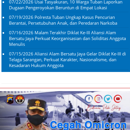
07/22/2026
Usai Tasyakuran, 10 Warga Tuban Laporkan
Dugaan Pengeroyokan Beruntun di Empat Lokasi
07/19/2026
Polresta Tuban Ungkap Kasus Pencurian
Berantai, Persetubuhan Anak, dan Peredaran Narkoba
07/16/2026
Malam Terakhir Diklat Ke-III Aliansi Alam
Bersatu Jaya Perkuat Keorganisasian dan Soliditas Anggota
Menulis
07/15/2026
Aliansi Alam Bersatu Jaya Gelar Diklat Ke-III di
Telaga Sarangan, Perkuat Karakter, Nasionalisme, dan
Kesadaran Hukum Anggota