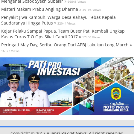
Mengenal Sosok Syekh Subakir »
66848 Views
Misteri Makam Prabu Angling Dharma »
40194 Views
Penyakit Jiwa Kambuh, Warga Desa Rahayu Tebas Kepala
Saudaranya Hingga Putus »
22044 Views
Kejar Pelaku Sampai Papua, Team Buser Pati Kembali Ungkap
Kasus Curas T.O Ops Sikat Candi 2017 »
17400 Views
Peringati May Day, Seribu Orang Dari APBJ Lakukan Long March »
16377 Views
Copyright © 2017 Aliansi Rakyat News, All right reserved