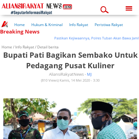
Sunday, 09-08-2026
04:07:42 pm
Home
Hukum & Kriminal
Info Rakyat
Peristiwa Rakyat
Breaking News
Kuliner Rakyat
Wisata Rakyat
Opini Rakyat
Pemerintahan
Pendidikan
Kesehatan
Pastikan Kejiwaannya, Polres Tuban Akan Bawa Jami’in Ke
Home /
Info Rakyat
/ Detail berita
Bupati Pati Bagikan Sembako Untuk
Pedagang Pusat Kuliner
AliansiRakyatNews -
MJ
(810 Views) Kamis, 14 Mei 2020 - 3:30