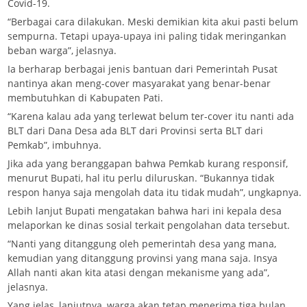
Covid-19.
“Berbagai cara dilakukan. Meski demikian kita akui pasti belum
sempurna. Tetapi upaya-upaya ini paling tidak meringankan
beban warga”, jelasnya.
Ia berharap berbagai jenis bantuan dari Pemerintah Pusat
nantinya akan meng-cover masyarakat yang benar-benar
membutuhkan di Kabupaten Pati.
“Karena kalau ada yang terlewat belum ter-cover itu nanti ada
BLT dari Dana Desa ada BLT dari Provinsi serta BLT dari
Pemkab”, imbuhnya.
Jika ada yang beranggapan bahwa Pemkab kurang responsif,
menurut Bupati, hal itu perlu diluruskan. “Bukannya tidak
respon hanya saja mengolah data itu tidak mudah”, ungkapnya.
Lebih lanjut Bupati mengatakan bahwa hari ini kepala desa
melaporkan ke dinas sosial terkait pengolahan data tersebut.
“Nanti yang ditanggung oleh pemerintah desa yang mana,
kemudian yang ditanggung provinsi yang mana saja. Insya
Allah nanti akan kita atasi dengan mekanisme yang ada”,
jelasnya.
Yang jelas, lanjutnya, warga akan tetap menerima tiga bulan