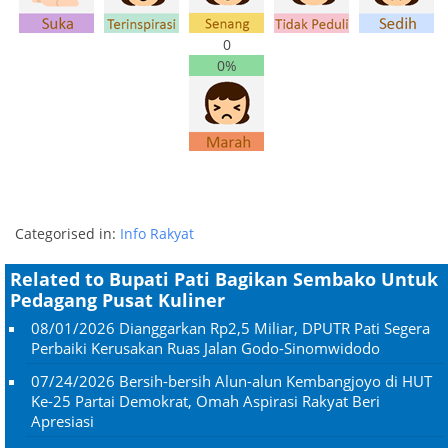
0
0%
Categorised in:
Info Rakyat
Related to Bupati Pati Bagikan Sembako Untuk
Pedagang Pusat Kuliner
08/01/2026
Dianggarkan Rp2,5 Miliar, DPUTR Pati Segera
Perbaiki Kerusakan Ruas Jalan Godo-Sinomwidodo
07/24/2026
Bersih-bersih Alun-alun Kembangjoyo di HUT
Ke-25 Partai Demokrat, Omah Aspirasi Rakyat Beri
Apresiasi