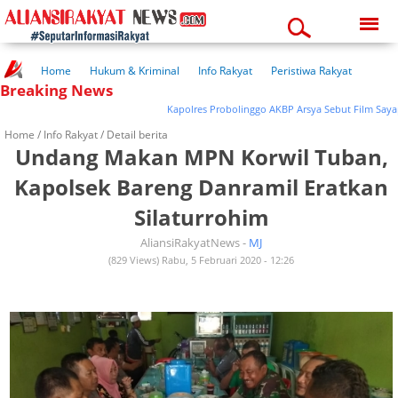
Friday, 07-08-2026
07:42:56 pm
Home
Hukum & Kriminal
Info Rakyat
Peristiwa Rakyat
Breaking News
Kuliner Rakyat
Wisata Rakyat
Opini Rakyat
Pemerintahan
Pendidikan
Kesehatan
Kapolres Probolinggo AKBP Arsya Sebut Film Sayap-S
Home /
Info Rakyat
/ Detail berita
Undang Makan MPN Korwil Tuban,
Kapolsek Bareng Danramil Eratkan
Silaturrohim
AliansiRakyatNews -
MJ
(829 Views) Rabu, 5 Februari 2020 - 12:26