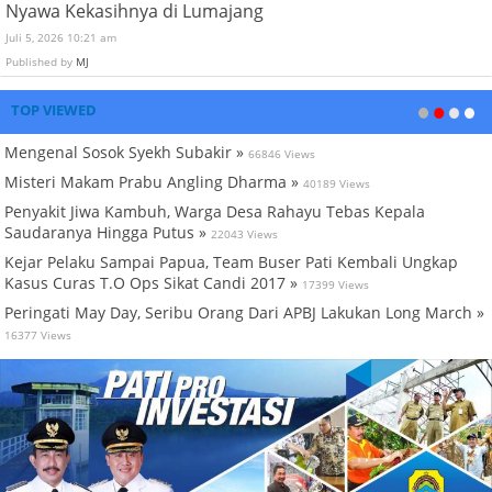
Nyawa Kekasihnya di Lumajang
Juli 5, 2026 10:21 am
Published by
MJ
TOP VIEWED
Mengenal Sosok Syekh Subakir »
66846 Views
Misteri Makam Prabu Angling Dharma »
40189 Views
Penyakit Jiwa Kambuh, Warga Desa Rahayu Tebas Kepala
Saudaranya Hingga Putus »
22043 Views
Kejar Pelaku Sampai Papua, Team Buser Pati Kembali Ungkap
Kasus Curas T.O Ops Sikat Candi 2017 »
17399 Views
Peringati May Day, Seribu Orang Dari APBJ Lakukan Long March »
16377 Views