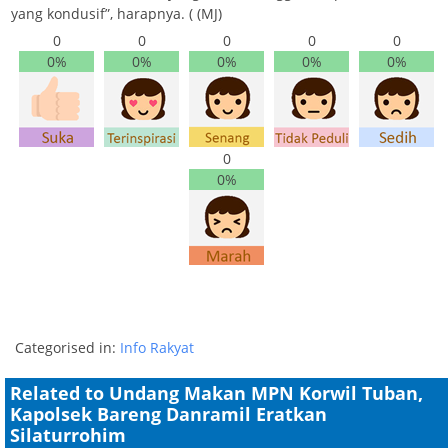
yang kondusif”, harapnya. ( (MJ)
0
0
0
0
0
0%
0%
0%
0%
0%
0
0%
Categorised in:
Info Rakyat
Related to Undang Makan MPN Korwil Tuban,
Kapolsek Bareng Danramil Eratkan
Silaturrohim