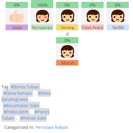
0%
100%
0%
0%
0%
0
0%
Tag
#Berita Tuban
,
#Desa Rahayu
,
#Desa
Sandingrowo
,
#Kecamatan Soko
,
#Polda Jatim
,
#Polres
Tuban
,
#Polsek Soko
Categorised in:
Peristiwa Rakyat