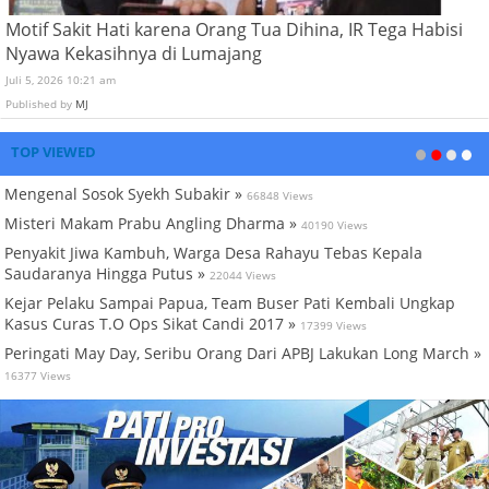
Motif Sakit Hati karena Orang Tua Dihina, IR Tega Habisi
Nyawa Kekasihnya di Lumajang
Juli 5, 2026 10:21 am
Published by
MJ
TOP VIEWED
Mengenal Sosok Syekh Subakir »
66848 Views
Misteri Makam Prabu Angling Dharma »
40190 Views
Penyakit Jiwa Kambuh, Warga Desa Rahayu Tebas Kepala
Saudaranya Hingga Putus »
22044 Views
Kejar Pelaku Sampai Papua, Team Buser Pati Kembali Ungkap
Kasus Curas T.O Ops Sikat Candi 2017 »
17399 Views
Peringati May Day, Seribu Orang Dari APBJ Lakukan Long March »
16377 Views