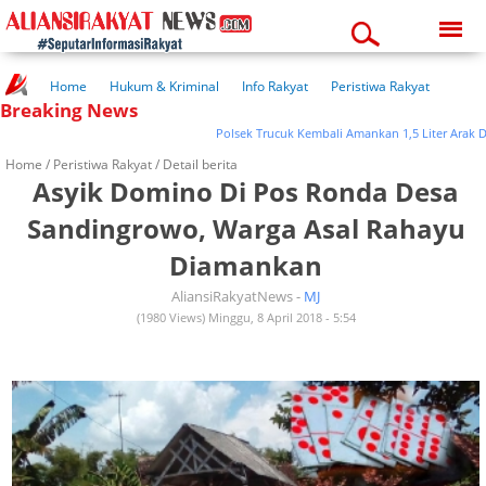
Saturday, 08-08-2026
08:45:09 pm
Home
Hukum & Kriminal
Info Rakyat
Peristiwa Rakyat
Breaking News
Kuliner Rakyat
Wisata Rakyat
Opini Rakyat
Pemerintahan
Pendidikan
Kesehatan
Polsek Trucuk Kembali Amankan 1,5 Liter Arak Di Wa
Home /
Peristiwa Rakyat
/ Detail berita
Asyik Domino Di Pos Ronda Desa
Sandingrowo, Warga Asal Rahayu
Diamankan
AliansiRakyatNews -
MJ
(1980 Views) Minggu, 8 April 2018 - 5:54