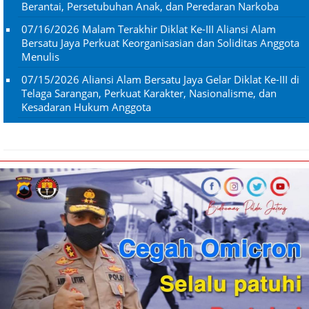
Berantai, Persetubuhan Anak, dan Peredaran Narkoba
07/16/2026
Malam Terakhir Diklat Ke-III Aliansi Alam
Bersatu Jaya Perkuat Keorganisasian dan Soliditas Anggota
Menulis
07/15/2026
Aliansi Alam Bersatu Jaya Gelar Diklat Ke-III di
Telaga Sarangan, Perkuat Karakter, Nasionalisme, dan
Kesadaran Hukum Anggota