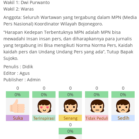
Wakil 1: Dwi Purwanto
Wakil 2: Waras
Anggota: Seluruh Wartawan yang tergabung dalam MPN (Media
Pers Nasional) Koordinator Wilayah Bojonegoro.
“Harapan Kedepan Terbentuknya MPN adalah MPN bisa
mewadahi Insan insan pers, dan diharapkannya para jurnalis
yang tergabung ini Bisa mengikuti Norma Norma Pers, Kaidah
kaidah pers dan Undang Undang Pers yang ada”, Tutup Bapak
Sujoko.
Penulis : Didik
Editor : Agus
Publisher : Admin
0
0
0
0
0
0%
0%
0%
0%
0%
0
0%