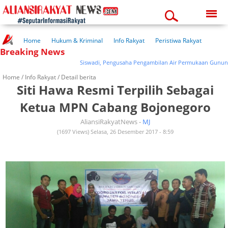
Saturday, 08-08-2026
06:04:17 am
Home
Hukum & Kriminal
Info Rakyat
Peristiwa Rakyat
Breaking News
Kuliner Rakyat
Wisata Rakyat
Opini Rakyat
Pemerintahan
Pendidikan
Kesehatan
Siswadi, Pengusaha Pengambilan Air Permukaan Gunung Muri
Home /
Info Rakyat
/ Detail berita
Siti Hawa Resmi Terpilih Sebagai
Ketua MPN Cabang Bojonegoro
AliansiRakyatNews -
MJ
(1697 Views) Selasa, 26 Desember 2017 - 8:59