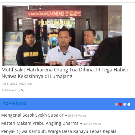
Motif Sakit Hati karena Orang Tua Dihina, IR Tega Habisi
Nyawa Kekasihnya di Lumajang
Juli 5, 2026 10:21 am
Published by
MJ
TOP VIEWED
Mengenal Sosok Syekh Subakir »
66846 Views
Misteri Makam Prabu Angling Dharma »
40189 Views
Penyakit Jiwa Kambuh, Warga Desa Rahayu Tebas Kepala