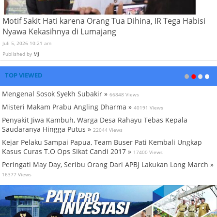
Motif Sakit Hati karena Orang Tua Dihina, IR Tega Habisi
Nyawa Kekasihnya di Lumajang
Juli 5, 2026 10:21 am
Published by
MJ
TOP VIEWED
Mengenal Sosok Syekh Subakir »
66848 Views
Misteri Makam Prabu Angling Dharma »
40191 Views
Penyakit Jiwa Kambuh, Warga Desa Rahayu Tebas Kepala
Saudaranya Hingga Putus »
22044 Views
Kejar Pelaku Sampai Papua, Team Buser Pati Kembali Ungkap
Kasus Curas T.O Ops Sikat Candi 2017 »
17400 Views
Peringati May Day, Seribu Orang Dari APBJ Lakukan Long March »
16377 Views