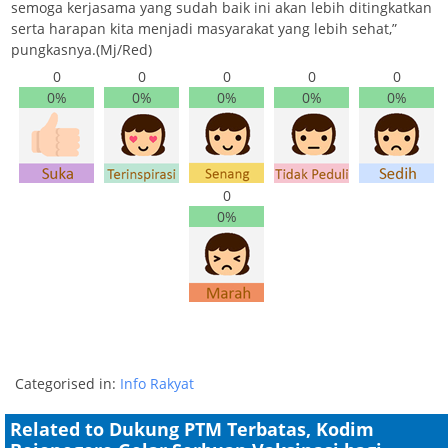
semoga kerjasama yang sudah baik ini akan lebih ditingkatkan
serta harapan kita menjadi masyarakat yang lebih sehat,”
pungkasnya.(Mj/Red)
0
0
0
0
0
0%
0%
0%
0%
0%
0
0%
Categorised in:
Info Rakyat
Related to Dukung PTM Terbatas, Kodim