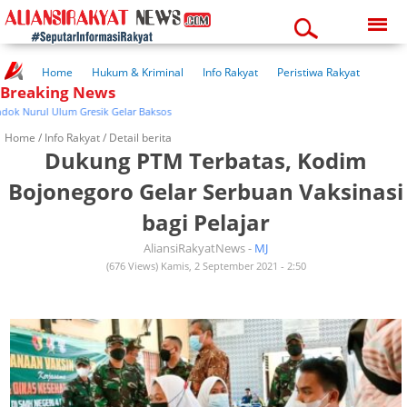
Sunday, 09-08-2026
08:19:05 am
Home
Hukum & Kriminal
Info Rakyat
Peristiwa Rakyat
Breaking News
Kuliner Rakyat
Wisata Rakyat
Opini Rakyat
Pemerintahan
Pendidikan
Kesehatan
 Nurul Ulum Gresik Gelar Baksos
Home /
Info Rakyat
/ Detail berita
Dukung PTM Terbatas, Kodim
Bojonegoro Gelar Serbuan Vaksinasi
bagi Pelajar
AliansiRakyatNews -
MJ
(676 Views) Kamis, 2 September 2021 - 2:50