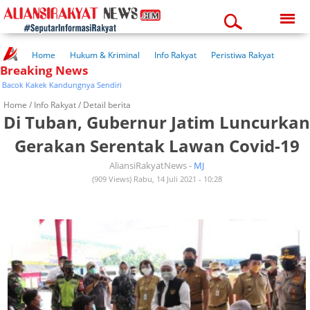
Sunday, 09-08-2026
10:56:27 am
Home
Hukum & Kriminal
Info Rakyat
Peristiwa Rakyat
Breaking News
Kuliner Rakyat
Wisata Rakyat
Opini Rakyat
Pemerintahan
Pendidikan
Kesehatan
ok Kakek Kandungnya Sendiri
Home /
Info Rakyat
/ Detail berita
Di Tuban, Gubernur Jatim Luncurkan
Gerakan Serentak Lawan Covid-19
AliansiRakyatNews -
MJ
(909 Views) Rabu, 14 Juli 2021 - 10:28