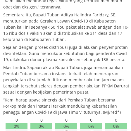
“Kami akan menindak tegas oknum yang terbukti menimbun
obat dan oksigen,” terangnya.
Sementara itu, Bupati Tuban Aditya Halindra Faridzky, SE.
menuturkan pada Gerakan Lawan Covid-19 di Kabupaten
Tuban kali ini sebanyak 50 ribu paket alat swab antigen dan 10-
15 ribu dosis vaksin akan didistribusikan ke 311 desa dan 17
kelurahan di Kabupaten Tuban.
Sejalan dengan proses distribusi juga dilakukan penyemprotan
desinfektan. Guna mencukupi kebutuhan bagi penderita Covid-
19, dilakukan donor plasma konvalesen sebanyak 136 peserta.
Mas Lindra, Sapaan akrab Bupati Tuban, juga menambahkan
Pemkab Tuban bersama instansi terkait telah menerapkan
penyekatan di sejumlah titik dan memberlakukan jam malam.
Langkah tersebut selaras dengan pemberlakukan PPKM Darurat
sesuai dengan kebijakan pemerintah pusat.
“Kami harap upaya sinergis dari Pemkab Tuban bersama
Forkopimda dan instansi terkait mendukung keberhasilan
penaggulangan Covid-19 di Jawa Timur,” tuturnya. (Mj/red*)
0
0
0
0
0
0%
0%
0%
0%
0%