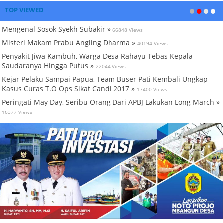
TOP VIEWED
Mengenal Sosok Syekh Subakir »
66848 Views
Misteri Makam Prabu Angling Dharma »
40194 Views
Penyakit Jiwa Kambuh, Warga Desa Rahayu Tebas Kepala
Saudaranya Hingga Putus »
22044 Views
Kejar Pelaku Sampai Papua, Team Buser Pati Kembali Ungkap
Kasus Curas T.O Ops Sikat Candi 2017 »
17400 Views
Peringati May Day, Seribu Orang Dari APBJ Lakukan Long March »
16377 Views