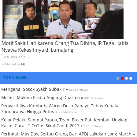
Motif Sakit Hati karena Orang Tua Dihina, IR Tega Habisi
Nyawa Kekasihnya di Lumajang
Juli 5, 2026 10:21 am
Published by
MJ
TOP VIEWED
Mengenal Sosok Syekh Subakir »
66848 Views
Misteri Makam Prabu Angling Dharma »
40191 Views
Penyakit Jiwa Kambuh, Warga Desa Rahayu Tebas Kepala
Saudaranya Hingga Putus »
22044 Views
Kejar Pelaku Sampai Papua, Team Buser Pati Kembali Ungkap
Kasus Curas T.O Ops Sikat Candi 2017 »
17400 Views
Peringati May Day, Seribu Orang Dari APBJ Lakukan Long March »