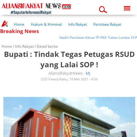
Sunday, 09-08-2026
07:16:35 am
Home
Hukum & Kriminal
Info Rakyat
Peristiwa Rakyat
Breaking News
Kuliner Rakyat
Wisata Rakyat
Opini Rakyat
Pemerintahan
Pendidikan
Kesehatan
Hadiri Penilaian Ketua TP PKK Tuban Lomba 10 Prog
Home /
Info Rakyat
/ Detail berita
Bupati : Tindak Tegas Petugas RSUD
yang Lalai SOP !
AliansiRakyatNews -
MJ
(725 Views) Rabu, 19 Mei 2021 - 4:56