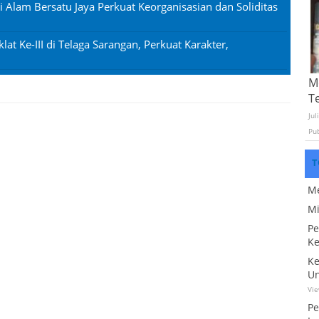
si Alam Bersatu Jaya Perkuat Keorganisasian dan Soliditas
lat Ke-III di Telaga Sarangan, Perkuat Karakter,
Mo
T
Jul
Pu
T
Me
Mi
Pe
Ke
Ke
Un
Vi
Pe