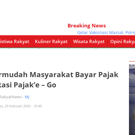
Breaking News
Gelar Vaksinasi Massal, Polres 
istiwa Rakyat
Kuliner Rakyat
Wisata Rakyat
Opini Raky
a Rakyat
Kuliner Rakyat
Wisata Rakyat
Opini Rakyat
Pemerintahan
ermudah Masyarakat Bayar Pajak
asi Pajak’e – Go
iRakyatNews -
MJ
tu, 29 Februari 2020 - 10:49