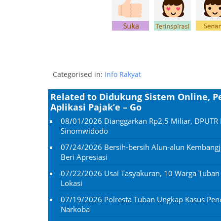
Categorised in:
Info Rakyat
Related to Didukung Sistem Online, 
Aplikasi Pajak’e – Go
08/01/2026
Dianggarkan Rp2,5 Miliar, DPUTR 
Sinomwidodo
07/24/2026
Bersih-bersih Alun-alun Kembangj
Beri Apresiasi
07/22/2026
Usai Tasyakuran, 10 Warga Tuba
Lokasi
07/19/2026
Polresta Tuban Ungkap Kasus Penc
Narkoba