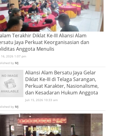
lam Terakhir Diklat Ke-III Aliansi Alam
ersatu Jaya Perkuat Keorganisasian dan
oliditas Anggota Menulis
i 16, 2026 1:07 pm
blished by
MJ
Aliansi Alam Bersatu Jaya Gelar
Diklat Ke-III di Telaga Sarangan,
Perkuat Karakter, Nasionalisme,
dan Kesadaran Hukum Anggota
Juli 15, 2026 10:33 am
blished by
MJ