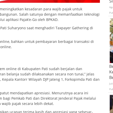
S
Ag
meningkatkan kesadaran para wajib pajak untuk
Pu
angunan. Salah satunya dengan memanfaatkan teknologi
lui aplikasi Pajak’e-Go oleh BPKAD.
 Pati Suharyono saat menghadiri Taxpayer Gathering di
online, bahkan untuk pembayaran berbagai transaksi di
online.
B
tem online di Kabupaten Pati sudah berjalan dan
K
 belanja sudah dilaksanakan secara non tunai,” jelas
Be
, Kepala Kantorr Wilayah DJP Jateng 1, Forkopimda Pati dan
Jul
Pu
atut mendapatkan apresiasi. Menurutnya acara ini
bagi Pemkab Pati dan Direktorat Jenderal Pajak melalui
wajib pajak secara lebih dekat.
ikan ucapan terima kasih dan apresiasi yang sebesar-