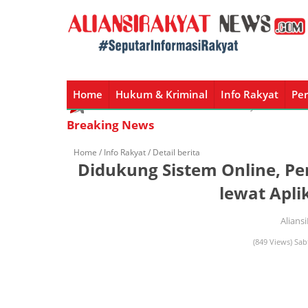
Home
Hukum & Kriminal
Info Rakyat
Per
Home
Hukum & Kriminal
Info Rakyat
Peristiw
Breaking News
Home /
Info Rakyat
/ Detail berita
Didukung Sistem Online, P
lewat Aplik
Alians
(849 Views) Sab