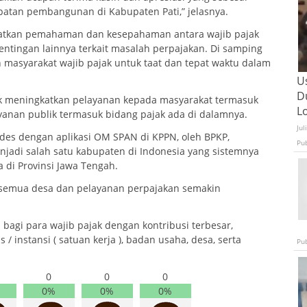
atan pembangunan di Kabupaten Pati,” jelasnya.
gkatkan pemahaman dan kesepahaman antara wajib pajak
entingan lainnya terkait masalah perpajakan. Di samping
 masyarakat wajib pajak untuk taat dan tepat waktu dalam
U
D
uk meningkatkan pelayanan kepada masyarakat termasuk
L
ayanan publik termasuk bidang pajak ada di dalamnya.
Jul
eudes dengan aplikasi OM SPAN di KPPN, oleh BPKP,
Pu
adi salah satu kabupaten di Indonesia yang sistemnya
 di Provinsi Jawa Tengah.
 semua desa dan pelayanan perpajakan semakin
bagi para wajib pajak dengan kontribusi terbesar,
/ instansi ( satuan kerja ), badan usaha, desa, serta
Pu
0
0
0
0%
0%
0%