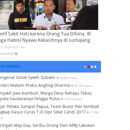
tif Sakit Hati karena Orang Tua Dihina, IR
ega Habisi Nyawa Kekasihnya di Lumajang
i 5, 2026 10:21 am
blished by
MJ
OP VIEWED
ngenal Sosok Syekh Subakir »
66846 Views
steri Makam Prabu Angling Dharma »
40189 Views
nyakit Jiwa Kambuh, Warga Desa Rahayu Tebas
pala Saudaranya Hingga Putus »
22043 Views
jar Pelaku Sampai Papua, Team Buser Pati Kembali
gkap Kasus Curas T.O Ops Sikat Candi 2017 »
17399
ews
ringati May Day, Seribu Orang Dari APBJ Lakukan