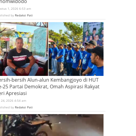
inomwidodo
ustus 1, 2026 6:53 am
blished by
Redaksi Pati
ersih-bersih Alun-alun Kembangjoyo di HUT
e-25 Partai Demokrat, Omah Aspirasi Rakyat
ri Apresiasi
i 24, 2026 4:54 am
blished by
Redaksi Pati