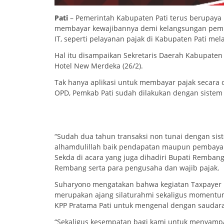
Pati
– Pemerintah Kabupaten Pati terus berupaya 
membayar kewajibannya demi kelangsungan pemb
IT, seperti pelayanan pajak di Kabupaten Pati mela
Hal itu disampaikan Sekretaris Daerah Kabupaten
Hotel New Merdeka (26/2).
Tak hanya aplikasi untuk membayar pajak secara 
OPD, Pemkab Pati sudah dilakukan dengan sistem 
“Sudah dua tahun transaksi non tunai dengan sis
alhamdulillah baik pendapatan maupun pembayaran
Sekda di acara yang juga dihadiri Bupati Rembang
Rembang serta para pengusaha dan wajib pajak.
Suharyono mengatakan bahwa kegiatan Taxpayer p
merupakan ajang silaturahmi sekaligus momentum 
KPP Pratama Pati untuk mengenal dengan saudara 
“Sekaligus kesempatan bagi kami untuk menyampa