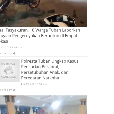
sai Tasyakuran, 10 Warga Tuban Laporkan
ugaan Pengeroyokan Beruntun di Empat
okasi
i 22, 2026 6:43 am
blished by
MJ
Polresta Tuban Ungkap Kasus
Pencurian Berantai,
Persetubuhan Anak, dan
Peredaran Narkoba
Juli 19, 2026 3:54 am
blished by
MJ