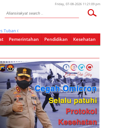
Friday, 07-08-2026 11:21:09 pm
Tuban Gandeng Tokoh Agama dan Cung Nduk Tuban Sebagai Duta Va
at
Pemerintahan
Pendidikan
Kesehatan
Pendidikan
Kesehatan