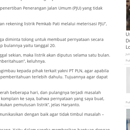
penertiban Penerangan Jalan Umum (PJU) yang tidak
 rekening listrik Pemkab Pati melalui meterisasi PJU”,
U
uga diminta tolong untuk membuat pernyataan secara
D
iap bulannya yaitu tanggal 20.
L
Jul
l sekian, maka listrik akan diputus selama satu bulan.
Pu
mberitahuan”, keluhnya.
gimbau kepada pihak terkait yakni PT PLN, agar apabila
an pemberitahuan terlebih dahulu. Tujuannya agar dapat
aerah beberapa hari, dan pulangnya terjadi masalah
g komplain ke saya, bahwa pernyataan yang saya buat,
Pu
kukan pemutusan listrik”, jelas Haryanto.
munikasikan dengan baik agar tidak timbul masalah –
 Terang. Yaitu dalam rangka memberikan bantuan dengan