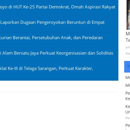
oyo di HUT Ke-25 Partai Demokrat, Omah Aspirasi Rakyat
n Laporkan Dugaan Pengeroyokan Beruntun di Empat
Mo
urian Berantai, Persetubuhan Anak, dan Peredaran
T
Jul
si Alam Bersatu Jaya Perkuat Keorganisasian dan Soliditas
Pu
T
lat Ke-III di Telaga Sarangan, Perkuat Karakter,
Me
Mi
Pe
Ke
Ke
Un
Vi
Pe