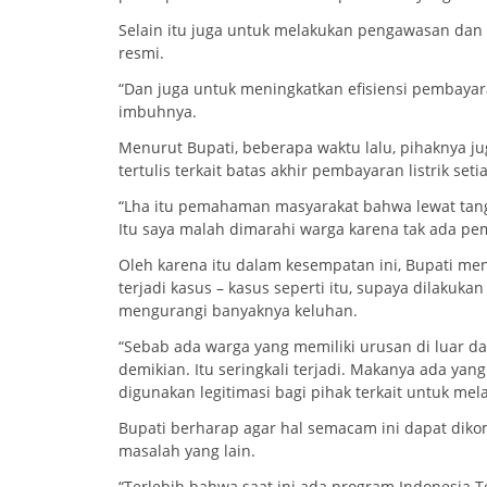
Selain itu juga untuk melakukan pengawasan dan 
resmi.
“Dan juga untuk meningkatkan efisiensi pembayaran
imbuhnya.
Menurut Bupati, beberapa waktu lalu, pihaknya j
tertulis terkait batas akhir pembayaran listrik set
“Lha itu pemahaman masyarakat bahwa lewat tangga
Itu saya malah dimarahi warga karena tak ada pe
Oleh karena itu dalam kesempatan ini, Bupati men
terjadi kasus – kasus seperti itu, supaya dilakuk
mengurangi banyaknya keluhan.
“Sebab ada warga yang memiliki urusan di luar d
demikian. Itu seringkali terjadi. Makanya ada yan
digunakan legitimasi bagi pihak terkait untuk mela
Bupati berharap agar hal semacam ini dapat diko
masalah yang lain.
“Terlebih bahwa saat ini ada program Indonesia