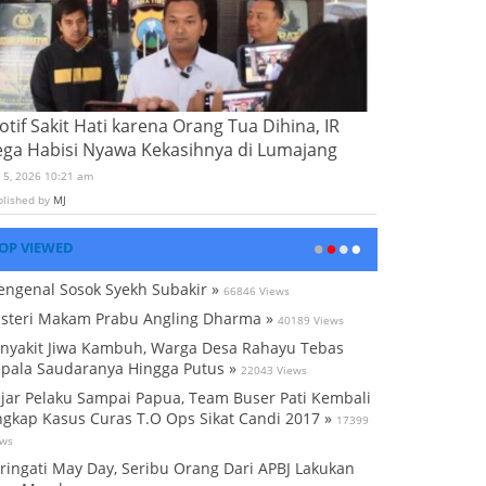
tif Sakit Hati karena Orang Tua Dihina, IR
ega Habisi Nyawa Kekasihnya di Lumajang
i 5, 2026 10:21 am
blished by
MJ
OP VIEWED
ngenal Sosok Syekh Subakir »
66846 Views
steri Makam Prabu Angling Dharma »
40189 Views
nyakit Jiwa Kambuh, Warga Desa Rahayu Tebas
pala Saudaranya Hingga Putus »
22043 Views
jar Pelaku Sampai Papua, Team Buser Pati Kembali
gkap Kasus Curas T.O Ops Sikat Candi 2017 »
17399
ews
ringati May Day, Seribu Orang Dari APBJ Lakukan