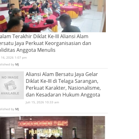
lam Terakhir Diklat Ke-III Aliansi Alam
ersatu Jaya Perkuat Keorganisasian dan
oliditas Anggota Menulis
i 16, 2026 1:07 pm
blished by
MJ
Aliansi Alam Bersatu Jaya Gelar
Diklat Ke-III di Telaga Sarangan,
Perkuat Karakter, Nasionalisme,
dan Kesadaran Hukum Anggota
Juli 15, 2026 10:33 am
blished by
MJ