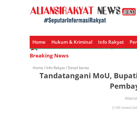
Home
Hukum & Kriminal
Info Rakyat
Per
Home
Hukum & Kriminal
Info Rakyat
Peristiw
Breaking News
Home /
Info Rakyat
/ Detail berita
Tandatangani MoU, Bupat
Pembay
Alians
(1185 Views) Sel