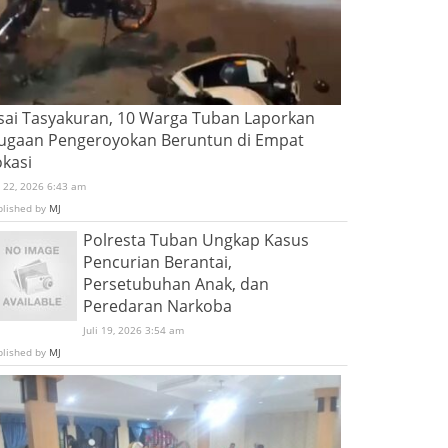
sai Tasyakuran, 10 Warga Tuban Laporkan
ugaan Pengeroyokan Beruntun di Empat
okasi
i 22, 2026 6:43 am
blished by
MJ
Polresta Tuban Ungkap Kasus
Pencurian Berantai,
Persetubuhan Anak, dan
Peredaran Narkoba
Juli 19, 2026 3:54 am
blished by
MJ