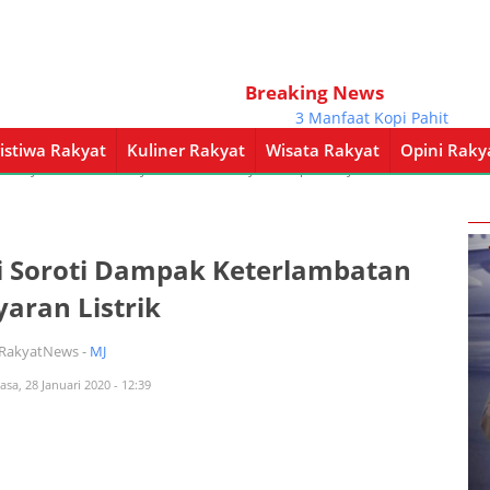
Breaking News
3 Manfaat Kopi Pahit
istiwa Rakyat
Kuliner Rakyat
Wisata Rakyat
Opini Raky
a Rakyat
Kuliner Rakyat
Wisata Rakyat
Opini Rakyat
Pemerintahan
i Soroti Dampak Keterlambatan
aran Listrik
iRakyatNews -
MJ
asa, 28 Januari 2020 - 12:39