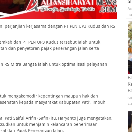
S
Ag
Pu
ani perjanjian kerjasama dengan PT PLN UP3 Kudus dan RS
mkab dan PT PLN UP3 Kudus tersebut ialah untuk
an dan penyetoran pajak penerangan jalan serta
 RS Mitra Bangsa ialah untuk optimalisasi pelayanan
B
K
Be
untuk mengakomodir kepentingan maupun hak dan
Jul
kesehatan kepada masyarakat Kabupaten Pati”, imbuh
Pu
 Pati Saiful Arifin (Safin) itu, Haryanto juga mengatakan,
ksudkan untuk menjamin kelancaran penerimaan
al dari Pajak Penerangan Jalan.