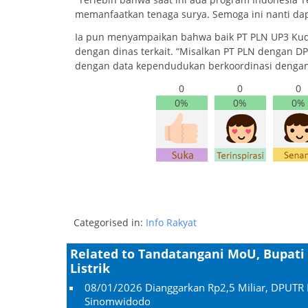
memanfaatkan tenaga surya. Semoga ini nanti dapat
Ia pun menyampaikan bahwa baik PT PLN UP3 Kud
dengan dinas terkait. “Misalkan PT PLN dengan 
dengan data kependudukan berkoordinasi dengan D
0
0
0
0%
0%
0%
Categorised in:
Info Rakyat
Related to Tandatangani MoU, Bupat
Listrik
08/01/2026
Dianggarkan Rp2,5 Miliar, DPUTR 
Sinomwidodo