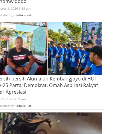
inomwidodo
ustus 1, 2026 6:53 am
blished by
Redaksi Pati
ersih-bersih Alun-alun Kembangjoyo di HUT
e-25 Partai Demokrat, Omah Aspirasi Rakyat
ri Apresiasi
i 24, 2026 4:54 am
blished by
Redaksi Pati