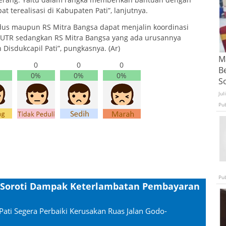
 terealisasi di Kabupaten Pati”, lanjutnya.
us maupun RS Mitra Bangsa dapat menjalin koordinasi
DPUTR sedangkan RS Mitra Bangsa yang ada urusannya
isdukcapil Pati”, pungkasnya. (Ar)
Ma
0
0
0
B
0%
0%
0%
S
Jul
Pu
Pu
i Soroti Dampak Keterlambatan Pembayaran
Pati Segera Perbaiki Kerusakan Ruas Jalan Godo-