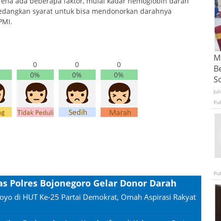
rena ada beberapa faktor, mulai kadar hemoglobin darah
 Sedangkan syarat untuk bisa mendonorkan darahnya
PMI.
Ma
0
0
0
B
0%
0%
0%
S
Jul
Pu
Pu
tas Polres Bojonegoro Gelar Donor Darah
oyo di HUT Ke-25 Partai Demokrat, Omah Aspirasi Rakyat