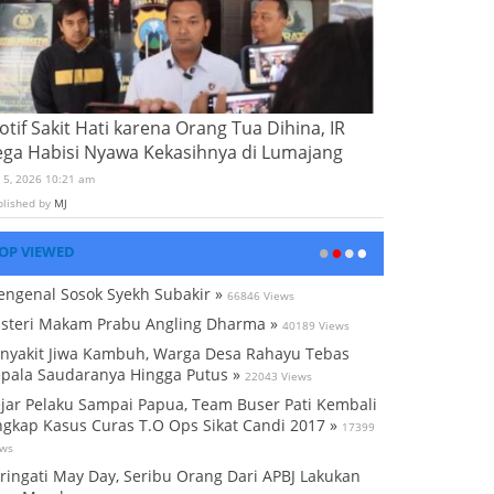
tif Sakit Hati karena Orang Tua Dihina, IR
ega Habisi Nyawa Kekasihnya di Lumajang
i 5, 2026 10:21 am
blished by
MJ
OP VIEWED
ngenal Sosok Syekh Subakir »
66846 Views
steri Makam Prabu Angling Dharma »
40189 Views
nyakit Jiwa Kambuh, Warga Desa Rahayu Tebas
pala Saudaranya Hingga Putus »
22043 Views
jar Pelaku Sampai Papua, Team Buser Pati Kembali
gkap Kasus Curas T.O Ops Sikat Candi 2017 »
17399
ews
ringati May Day, Seribu Orang Dari APBJ Lakukan