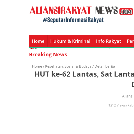
Home
Hukum & Kriminal
Info Rakyat
Per
Home
Hukum & Kriminal
Info Rakyat
Peristiw
Breaking News
Home /
Kesehatan
,
Sosial & Budaya
/ Detail berita
HUT ke-62 Lantas, Sat Lant
Alians
(1212 Views) Rab