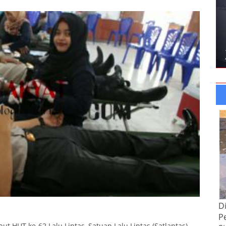
D
P
 HUT ke-62 Lalu Lintas, Satuan Lalu Lintas (Satlantas)