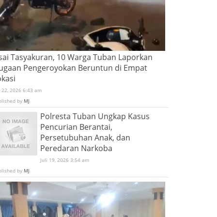
sai Tasyakuran, 10 Warga Tuban Laporkan
ugaan Pengeroyokan Beruntun di Empat
okasi
i 22, 2026 6:43 am
blished by
MJ
Polresta Tuban Ungkap Kasus
Pencurian Berantai,
Persetubuhan Anak, dan
Peredaran Narkoba
Juli 19, 2026 3:54 am
blished by
MJ