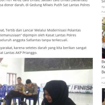
S
pa donor darah, di Gedung Mliwis Putih Sat Lantas Polres
Ag
Pu
t, Tertib dan Lancar Melalui Modernisasi Polantas
emanusiaan” dipimpin oleh Kasat Lantas Polres
eluruh anggota Satlantas tanpa terkecuali.
arakat, karena setetes darah yang kita berikan sangat
at Lantas AKP Prianggo.
B
K
Be
Jul
Pu