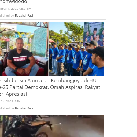
inomwidodo
ustus 1, 2026 6:53 am
blished by
Redaksi Pati
ersih-bersih Alun-alun Kembangjoyo di HUT
e-25 Partai Demokrat, Omah Aspirasi Rakyat
ri Apresiasi
i 24, 2026 4:54 am
blished by
Redaksi Pati