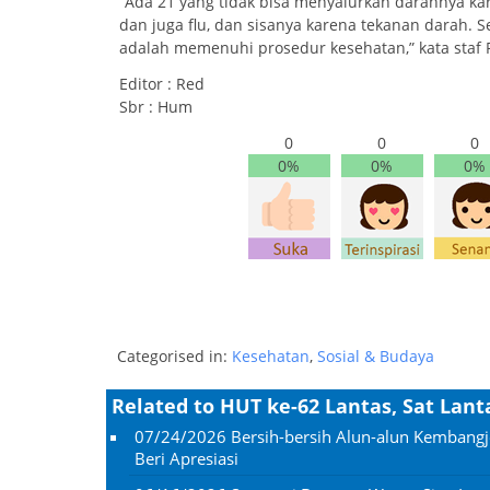
“Ada 21 yang tidak bisa menyalurkan darahnya ka
dan juga flu, dan sisanya karena tekanan darah.
adalah memenuhi prosedur kesehatan,” kata staf 
Editor : Red
Sbr : Hum
0
0
0
0%
0%
0%
Categorised in:
Kesehatan
,
Sosial & Budaya
Related to HUT ke-62 Lantas, Sat Lan
07/24/2026
Bersih-bersih Alun-alun Kembangj
Beri Apresiasi