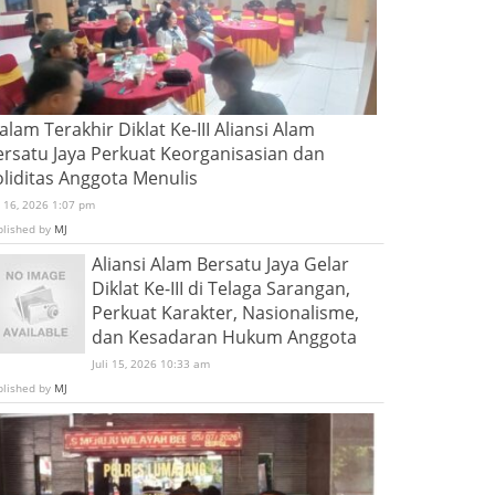
lam Terakhir Diklat Ke-III Aliansi Alam
ersatu Jaya Perkuat Keorganisasian dan
oliditas Anggota Menulis
i 16, 2026 1:07 pm
blished by
MJ
Aliansi Alam Bersatu Jaya Gelar
Diklat Ke-III di Telaga Sarangan,
Perkuat Karakter, Nasionalisme,
dan Kesadaran Hukum Anggota
Juli 15, 2026 10:33 am
blished by
MJ