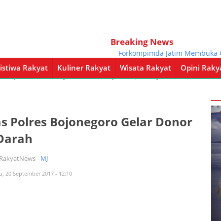
Breaking News
Forkompimda Jatim Membuka Gerak
istiwa Rakyat
Kuliner Rakyat
Wisata Rakyat
Opini Raky
a Rakyat
Kuliner Rakyat
Wisata Rakyat
Opini Rakyat
Pemerintahan
as Polres Bojonegoro Gelar Donor
Darah
iRakyatNews -
MJ
u, 20 September 2017 - 12:10