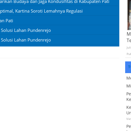
rikan Budaya dan Jaga Kondusifitas di Kabupaten Pati
timal, Kartina Soroti Lemahnya Regulasi
an Pati
g Solusi Lahan Pundenrejo
Mo
g Solusi Lahan Pundenrejo
T
Jul
Pu
T
Me
Mi
Pe
Ke
Ke
Un
Vi
Pe