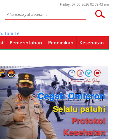
Friday, 07-08-2026 02:39:43 am
api Tetap Junjung Supremasi Hukum
at
Pemerintahan
Pendidikan
Kesehatan
Pendidikan
Kesehatan