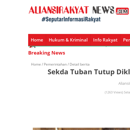
Home
Hukum & Kriminal
Info Rakyat
Per
Home
Hukum & Kriminal
Info Rakyat
Peristiw
Breaking News
Home /
Pemerintahan
/ Detail berita
Sekda Tuban Tutup Di
Alians
(1263 Views) Sel