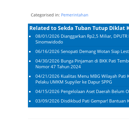
Categorised in:
Pemerintahan
Related to Sekda Tuban Tutup Dikla
08/01/2026
Dianggarkan Rp2,5 Miliar, DPUTR 
Sinomwidodo
06/16/2026
Senopati Demang Wotan Siap Lesta
04/30/2026
Bunga Pinjaman di BKK Pati Temb
Nomor 47 Tahun 2024
04/21/2026
Kualitas Menu MBG Wilayah Pati K
Pelaku UMKM Supyiler ke Dapur SPPG
04/15/2026
Pengelolaan Aset Daerah Belum Op
03/09/2026
Disdikbud Pati Gempar! Bantuan Ko