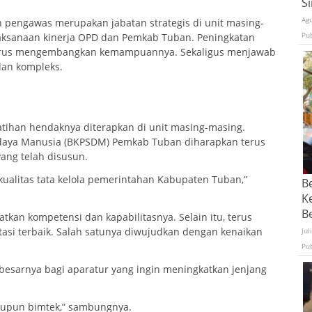
S
Ag
pengawas merupakan jabatan strategis di unit masing-
Pu
ksanaan kinerja OPD dan Pemkab Tuban. Peningkatan
terus mengembangkan kemampuannya. Sekaligus menjawab
dan kompleks.
atihan hendaknya diterapkan di unit masing-masing.
ya Manusia (BKPSDM) Pemkab Tuban diharapkan terus
ang telah disusun.
kualitas tata kelola pemerintahan Kabupaten Tuban,”
B
K
Be
tkan kompetensi dan kapabilitasnya. Selain itu, terus
asi terbaik. Salah satunya diwujudkan dengan kenaikan
Jul
Pu
sarnya bagi aparatur yang ingin meningkatkan jenjang
maupun bimtek,” sambungnya.