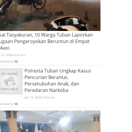
sai Tasyakuran, 10 Warga Tuban Laporkan
ugaan Pengeroyokan Beruntun di Empat
okasi
i 22, 2026 6:43 am
blished by
MJ
Polresta Tuban Ungkap Kasus
Pencurian Berantai,
Persetubuhan Anak, dan
Peredaran Narkoba
Juli 19, 2026 3:54 am
blished by
MJ