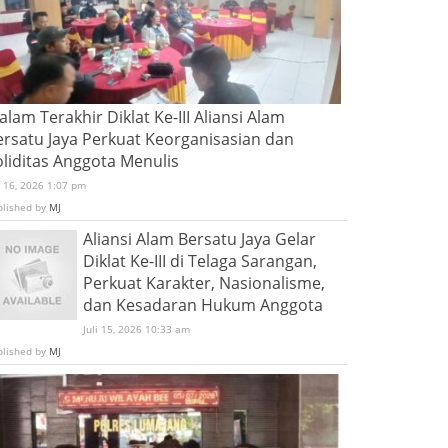
lam Terakhir Diklat Ke-III Aliansi Alam
ersatu Jaya Perkuat Keorganisasian dan
oliditas Anggota Menulis
i 16, 2026 1:07 pm
blished by
MJ
Aliansi Alam Bersatu Jaya Gelar
Diklat Ke-III di Telaga Sarangan,
Perkuat Karakter, Nasionalisme,
dan Kesadaran Hukum Anggota
Juli 15, 2026 10:33 am
blished by
MJ