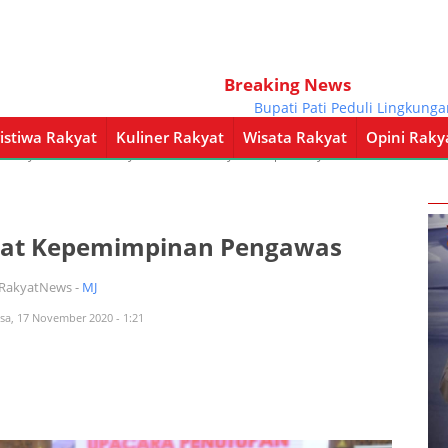
Breaking News
Bupati Pati Peduli Lingkungan, T
istiwa Rakyat
Kuliner Rakyat
Wisata Rakyat
Opini Raky
a Rakyat
Kuliner Rakyat
Wisata Rakyat
Opini Rakyat
Pemerintahan
klat Kepemimpinan Pengawas
iRakyatNews -
MJ
asa, 17 November 2020 - 1:21