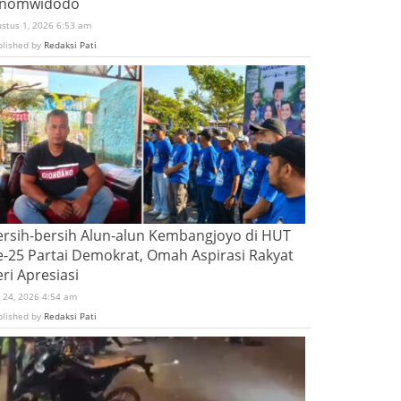
inomwidodo
ustus 1, 2026 6:53 am
blished by
Redaksi Pati
ersih-bersih Alun-alun Kembangjoyo di HUT
e-25 Partai Demokrat, Omah Aspirasi Rakyat
ri Apresiasi
i 24, 2026 4:54 am
blished by
Redaksi Pati