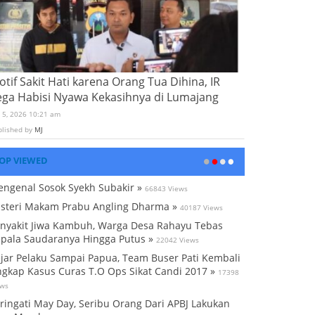
tif Sakit Hati karena Orang Tua Dihina, IR
ega Habisi Nyawa Kekasihnya di Lumajang
i 5, 2026 10:21 am
blished by
MJ
OP VIEWED
ngenal Sosok Syekh Subakir »
66843 Views
steri Makam Prabu Angling Dharma »
40187 Views
nyakit Jiwa Kambuh, Warga Desa Rahayu Tebas
pala Saudaranya Hingga Putus »
22042 Views
jar Pelaku Sampai Papua, Team Buser Pati Kembali
gkap Kasus Curas T.O Ops Sikat Candi 2017 »
17398
ews
ringati May Day, Seribu Orang Dari APBJ Lakukan