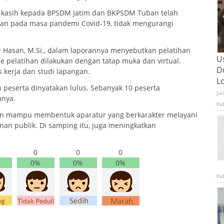
 kasih kepada BPSDM Jatim dan BKPSDM Tuban telah
akan pada masa pandemi Covid-19, tidak mengurangi
 Hasan, M.Si., dalam laporannya menyebutkan pelatihan
U
e pelatihan dilakukan dengan tatap muka dan virtual.
D
s kerja dan studi lapangan.
L
h peserta dinyatakan lulus. Sebanyak 10 peserta
Jul
anya.
Pu
an mampu membentuk aparatur yang berkarakter melayani
anan publik. Di samping itu, juga meningkatkan
0
0
0
0%
0%
0%
Pu