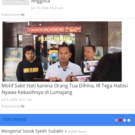
Anggota
Juli 15, 2026 10:33 am
Published by
MJ
Motif Sakit Hati karena Orang Tua Dihina, IR Tega Habisi
Nyawa Kekasihnya di Lumajang
Juli 5, 2026 10:21 am
Published by
MJ
TOP VIEWED
Mengenal Sosok Syekh Subakir »
66846 Views