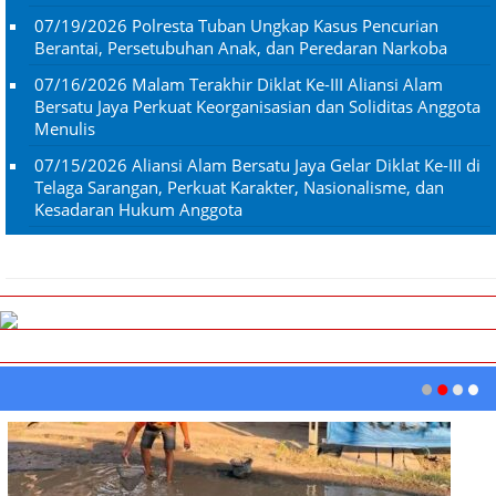
07/19/2026
Polresta Tuban Ungkap Kasus Pencurian
Berantai, Persetubuhan Anak, dan Peredaran Narkoba
07/16/2026
Malam Terakhir Diklat Ke-III Aliansi Alam
Bersatu Jaya Perkuat Keorganisasian dan Soliditas Anggota
Menulis
07/15/2026
Aliansi Alam Bersatu Jaya Gelar Diklat Ke-III di
Telaga Sarangan, Perkuat Karakter, Nasionalisme, dan
Kesadaran Hukum Anggota