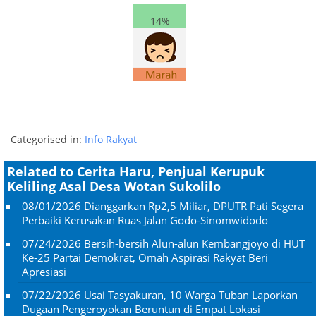
14%
Categorised in:
Info Rakyat
Related to Cerita Haru, Penjual Kerupuk
Keliling Asal Desa Wotan Sukolilo
08/01/2026
Dianggarkan Rp2,5 Miliar, DPUTR Pati Segera
Perbaiki Kerusakan Ruas Jalan Godo-Sinomwidodo
07/24/2026
Bersih-bersih Alun-alun Kembangjoyo di HUT
Ke-25 Partai Demokrat, Omah Aspirasi Rakyat Beri
Apresiasi
07/22/2026
Usai Tasyakuran, 10 Warga Tuban Laporkan
Dugaan Pengeroyokan Beruntun di Empat Lokasi