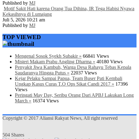
Published by
MJ
Motif Sakit Hati karena Orang Tua Dihina, IR Tega Habisi Nyawa
Kekasihnya di Lumajang
Juli 5, 2026 10:21 am
Published by
MJ
TOP VIEWED
Mengenal Sosok Syekh Subakir »
66841 Views
Misteri Makam Prabu Angling Dharma »
40180 Views
Penyakit Jiwa Kambuh, Warga Desa Rahayu Tebas Kepala
Saudaranya Hingga Putus »
22037 Views
Kejar Pelaku Sampai Papua, Team Buser Pati Kembali
Ungkap Kasus Curas T.O Ops Sikat Candi 2017 »
17396
Views
Peringati May Day, Seribu Orang Dari APBJ Lakukan Long
March »
16374 Views
Copyright © 2017 Aliansi Rakyat News, All right reserved
504
Shares