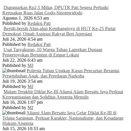
Dianggarkan Rp2,5 Miliar, DPUTR Pati Segera Perbaiki
Kerusakan Ruas Jalan Godo-Sinomwidodo
Agustus 1, 2026 6:53 am
Published by
Redaksi Pati
Bersih-bersih Alun-alun Kembangjoyo di HUT Ke-25 Partai
Demokrat, Omah Aspirasi Rakyat Beri Apresiasi
Juli 24, 2026 4:54 am
Published by
Redaksi Pati
Usai Tasyakuran, 10 Warga Tuban Laporkan Dugaan
Pengeroyokan Beruntun di Empat Lokasi
Juli 22, 2026 6:43 am
Published by
MJ
Polresta Tuban Ungkap Kasus Pencurian Berantai,
Persetubuhan Anak, dan Peredaran Narkoba
Juli 19, 2026 3:54 am
Published by
MJ
Malam Terakhir Diklat Ke-III Aliansi Alam Bersatu Jaya Perkuat
Keorganisasian dan Soliditas Anggota Menulis
Juli 16, 2026 1:07 pm
Published by
MJ
Aliansi Alam Bersatu Jaya Gelar Diklat Ke-III di
Telaga Sarangan, Perkuat Karakter, Nasionalisme, dan Kesadaran
Hukum Anggota
Juli 15, 2026 10:33 am