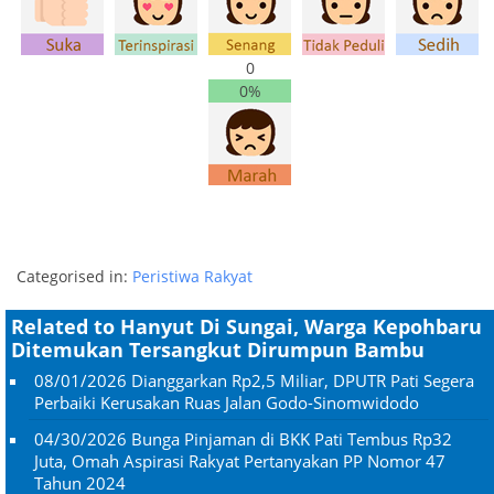
0
0%
Categorised in:
Peristiwa Rakyat
Related to Hanyut Di Sungai, Warga Kepohbaru
Ditemukan Tersangkut Dirumpun Bambu
08/01/2026
Dianggarkan Rp2,5 Miliar, DPUTR Pati Segera
Perbaiki Kerusakan Ruas Jalan Godo-Sinomwidodo
04/30/2026
Bunga Pinjaman di BKK Pati Tembus Rp32
Juta, Omah Aspirasi Rakyat Pertanyakan PP Nomor 47
Tahun 2024