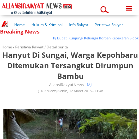
Friday, 07-08-2026
09:37:44 am
Home
Hukum & Kriminal
Info Rakyat
Peristiwa Rakyat
Breaking News
Kuliner Rakyat
Wisata Rakyat
Opini Rakyat
Pemerintahan
Pendidikan
Kesehatan
Pj Bupati Kunjungi Keluarga Korban Kebakaran Sidokerto
Home /
Peristiwa Rakyat
/ Detail berita
Hanyut Di Sungai, Warga Kepohbaru
Ditemukan Tersangkut Dirumpun
Bambu
AliansiRakyatNews -
MJ
(1403 Views) Senin, 12 Maret 2018 - 11:48