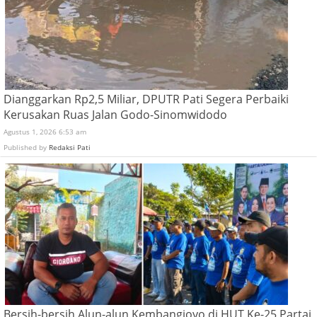
Dianggarkan Rp2,5 Miliar, DPUTR Pati Segera Perbaiki
Kerusakan Ruas Jalan Godo-Sinomwidodo
Agustus 1, 2026 6:53 am
Published by
Redaksi Pati
Bersih-bersih Alun-alun Kembangjoyo di HUT Ke-25 Partai