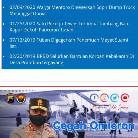
02/09/2020
Warga Mentoro Digegerkan Sopir Dump Truck
Meninggal Dunia
01/25/2020
Satu Pekerja Tewas Tertimpa Tambang Batu
Kapur Dukuh Pancuran Tuban
07/13/2019
Tuban Digegerkan Penemuan Mayat Suami
Istri
02/20/2019
BPBD Salurkan Bantuan Korban Kebakaran Di
Desa Prambon tergayang