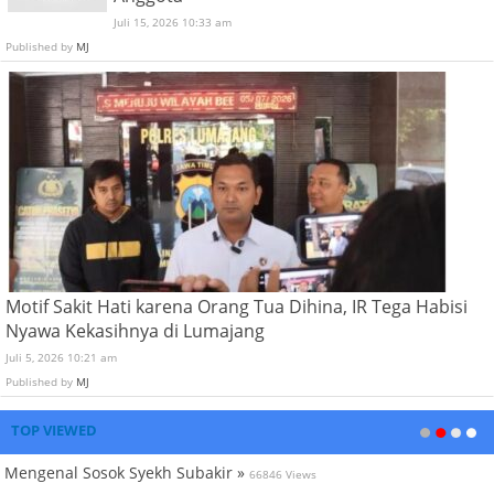
Juli 15, 2026 10:33 am
Published by
MJ
Motif Sakit Hati karena Orang Tua Dihina, IR Tega Habisi
Nyawa Kekasihnya di Lumajang
Juli 5, 2026 10:21 am
Published by
MJ
TOP VIEWED
Mengenal Sosok Syekh Subakir »
66846 Views