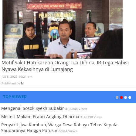
Motif Sakit Hati karena Orang Tua Dihina, IR Tega Habisi
Nyawa Kekasihnya di Lumajang
Juli 5, 2026 10:21 am
Published by
MJ
TOP VIEWED
Mengenal Sosok Syekh Subakir »
66848 Views
Misteri Makam Prabu Angling Dharma »
40190 Views
Penyakit Jiwa Kambuh, Warga Desa Rahayu Tebas Kepala
Saudaranya Hingga Putus »
22044 Views