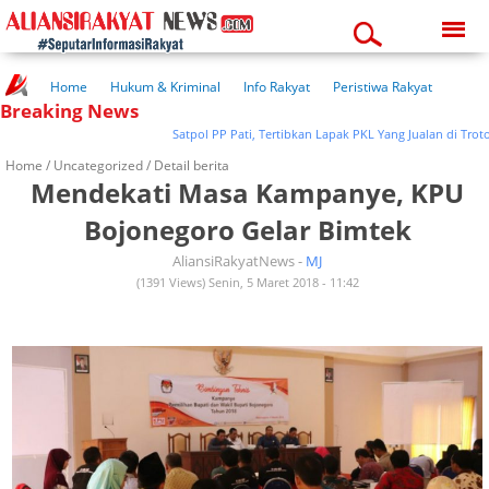
Saturday, 08-08-2026
05:11:29 pm
Home
Hukum & Kriminal
Info Rakyat
Peristiwa Rakyat
Breaking News
Kuliner Rakyat
Wisata Rakyat
Opini Rakyat
Pemerintahan
Pendidikan
Kesehatan
Satpol PP Pati, Tertibkan Lapak PKL Yang Jualan di Trotoar
Home /
Uncategorized
/ Detail berita
Mendekati Masa Kampanye, KPU
Bojonegoro Gelar Bimtek
AliansiRakyatNews -
MJ
(1391 Views) Senin, 5 Maret 2018 - 11:42