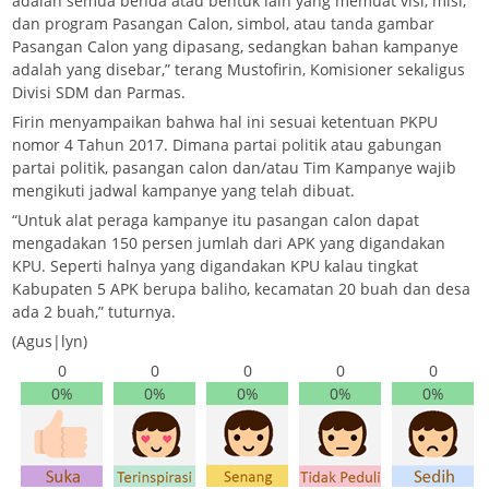
adalah semua benda atau bentuk lain yang memuat visi, misi,
dan program Pasangan Calon, simbol, atau tanda gambar
Pasangan Calon yang dipasang, sedangkan bahan kampanye
adalah yang disebar,” terang Mustofirin, Komisioner sekaligus
Divisi SDM dan Parmas.
Firin menyampaikan bahwa hal ini sesuai ketentuan PKPU
nomor 4 Tahun 2017. Dimana partai politik atau gabungan
partai politik, pasangan calon dan/atau Tim Kampanye wajib
mengikuti jadwal kampanye yang telah dibuat.
“Untuk alat peraga kampanye itu pasangan calon dapat
mengadakan 150 persen jumlah dari APK yang digandakan
KPU. Seperti halnya yang digandakan KPU kalau tingkat
Kabupaten 5 APK berupa baliho, kecamatan 20 buah dan desa
ada 2 buah,” tuturnya.
(Agus|lyn)
0
0
0
0
0
0%
0%
0%
0%
0%