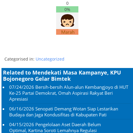
0
0%
Categorised in:
Uncategorized
Related to Mendekati Masa Kampanye, KPU
Bojonegoro Gelar Bimtek
07/24/2026
Bersih-bersih Alun-alun Kembangjoyo di HUT
Ke-25 Partai Demokrat, Omah Aspirasi Rakyat Beri
Apresiasi
06/16/2026
Senopati Demang Wotan Siap Lestarikan
Budaya dan Jaga Kondusifitas di Kabupaten Pati
04/15/2026
Pengelolaan Aset Daerah Belum
Optimal, Kartina Soroti Lemahnya Regulasi