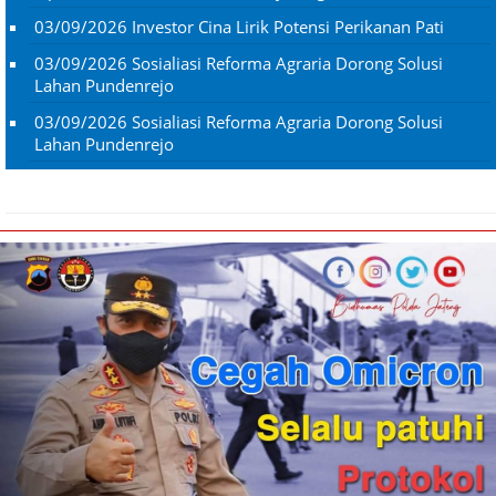
03/09/2026
Investor Cina Lirik Potensi Perikanan Pati
03/09/2026
Sosialiasi Reforma Agraria Dorong Solusi
Lahan Pundenrejo
03/09/2026
Sosialiasi Reforma Agraria Dorong Solusi
Lahan Pundenrejo