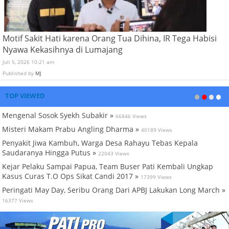
Motif Sakit Hati karena Orang Tua Dihina, IR Tega Habisi
Nyawa Kekasihnya di Lumajang
Juli 5, 2026 10:21 am
Published by
MJ
TOP VIEWED
Mengenal Sosok Syekh Subakir »
66846 Views
Misteri Makam Prabu Angling Dharma »
40189 Views
Penyakit Jiwa Kambuh, Warga Desa Rahayu Tebas Kepala
Saudaranya Hingga Putus »
22043 Views
Kejar Pelaku Sampai Papua, Team Buser Pati Kembali Ungkap
Kasus Curas T.O Ops Sikat Candi 2017 »
17399 Views
Peringati May Day, Seribu Orang Dari APBJ Lakukan Long March »
16377 Views