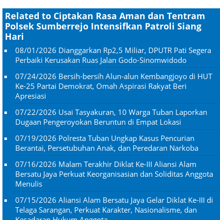
Related to Ciptakan Rasa Aman dan Tentram
Polsek Sumberrejo Intensifkan Patroli Siang
Hari
08/01/2026
Dianggarkan Rp2,5 Miliar, DPUTR Pati Segera
Perbaiki Kerusakan Ruas Jalan Godo-Sinomwidodo
07/24/2026
Bersih-bersih Alun-alun Kembangjoyo di HUT
Ke-25 Partai Demokrat, Omah Aspirasi Rakyat Beri
Apresiasi
07/22/2026
Usai Tasyakuran, 10 Warga Tuban Laporkan
Dugaan Pengeroyokan Beruntun di Empat Lokasi
07/19/2026
Polresta Tuban Ungkap Kasus Pencurian
Berantai, Persetubuhan Anak, dan Peredaran Narkoba
07/16/2026
Malam Terakhir Diklat Ke-III Aliansi Alam
Bersatu Jaya Perkuat Keorganisasian dan Soliditas Anggota
Menulis
07/15/2026
Aliansi Alam Bersatu Jaya Gelar Diklat Ke-III di
Telaga Sarangan, Perkuat Karakter, Nasionalisme, dan
Kesadaran Hukum Anggota