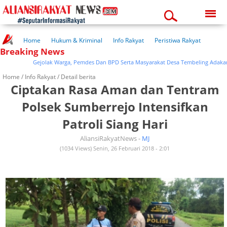
Friday, 07-08-2026
10:52:48 pm
Home
Hukum & Kriminal
Info Rakyat
Peristiwa Rakyat
Breaking News
Kuliner Rakyat
Wisata Rakyat
Opini Rakyat
Pemerintahan
Pendidikan
Kesehatan
Gejolak Warga, Pemdes Dan BPD Serta Masyarakat Desa Tembeling Adakan Mu
Home /
Info Rakyat
/ Detail berita
Ciptakan Rasa Aman dan Tentram
Polsek Sumberrejo Intensifkan
Patroli Siang Hari
AliansiRakyatNews -
MJ
(1034 Views) Senin, 26 Februari 2018 - 2:01