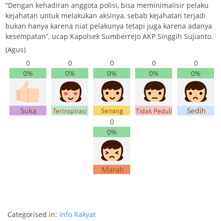
“Dengan kehadiran anggota polisi, bisa meminimalisir pelaku
kejahatan untuk melakukan aksinya, sebab kejahatan terjadi
bukan hanya karena niat pelakunya tetapi juga karena adanya
kesempatan”, ucap Kapolsek Sumberrejo AKP Singgih Sujianto.
(Agus)
0
0
0
0
0
0%
0%
0%
0%
0%
0
0%
Categorised in:
Info Rakyat