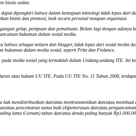
m bisnis online.
dapat dipungkiri bahwa dalam kemajuan teknologi tidak lepas dari dam
an bisnis dan promosi, baik secara personal maupun organisasi.
agangan gelap, penipuan dan pemalsuan. Belum lagi dengan adanya k
a ancaman hukuman dalam sosial media.
u bahwa sebagai netizen dan blogger, tidak lepas dari sosial media d
n hukuman dalam media sosial, seperti Prita dan Frolance.
m pada media sosial yang termaktub dalam Undang-undang ITE. Ini b
 aturan atau hukum UU ITE. Pada UU ITE No. 11 Tahun 2008, terdapat
pa hak mendistribusikan dan/atau mentransmisikan dan/atau membuat d
n dan/atau pencemaran nama baik (4)pemerasan dan/atau pengancaman
 paling lama 6 (enam) tahun dan/atau denda paling banyak Rp1.000.00