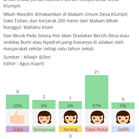
Klumpit.
Mbah Wasidin dimakamkan di Makam Umum Desa Klumpit
Soko Tuban, dan berjarak 200 meter dari Makam Mbah
Nanggul. Wallahu A’lam
Dan Besok Pada Selasa Pon Akan Diadakan Bersih Desa atau
sedekaj Bumi atau Nyadran,yang biasanya di adakan oleh
masyarakat sekitar setiap satu tahun sekali.
Sumber : Alfaqir @Zen
Editor : Agus Kuprit
21
6
2
1
0
25%
8%
4%
87%
0%
0