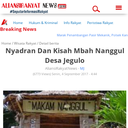
Monday, 10-08-2026
01:15:58 pm
Home
Hukum & Kriminal
Info Rakyat
Peristiwa Rakyat
Breaking News
Kuliner Rakyat
Wisata Rakyat
Opini Rakyat
Pemerintahan
Pendidikan
Kesehatan
Marak Penambangan Pasir Mekanik, Polsek Kanor K
Home /
Wisata Rakyat
/ Detail berita
Nyadran Dan Kisah Mbah Nanggul
Desa Jegulo
AliansiRakyatNews -
MJ
(6773 Views) Senin, 4 September 2017 - 4:44