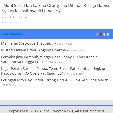
Motif Sakit Hati karena Orang Tua Dihina, IR Tega Habisi
Nyawa Kekasihnya di Lumajang
Juli 5, 2026 10:21 am
Published by
MJ
TOP VIEWED
Mengenal Sosok Syekh Subakir »
66851 Views
Misteri Makam Prabu Angling Dharma »
40198 Views
Penyakit Jiwa Kambuh, Warga Desa Rahayu Tebas Kepala
Saudaranya Hingga Putus »
22045 Views
Kejar Pelaku Sampai Papua, Team Buser Pati Kembali Ungkap
Kasus Curas T.O Ops Sikat Candi 2017 »
17402 Views
Peringati May Day, Seribu Orang Dari APBJ Lakukan Long March »
16377 Views
Copyright © 2017 Aliansi Rakyat News, All right reserved